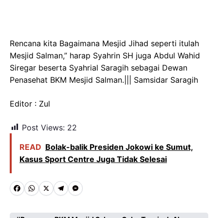
Rencana kita Bagaimana Mesjid Jihad seperti itulah
Mesjid Salman,” harap Syahrin SH juga Abdul Wahid
Siregar beserta Syahrial Saragih sebagai Dewan
Penasehat BKM Mesjid Salman.||| Samsidar Saragih
Editor : Zul
Post Views:
22
READ
Bolak-balik Presiden Jokowi ke Sumut,
Kasus Sport Centre Juga Tidak Selesai
F
W
X
T
M
a
h
e
e