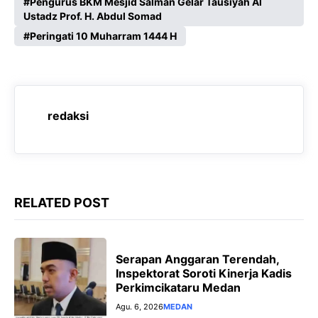
c
a
l
s
Pengurus BKM Mesjid Salman Gelar Tausiyah Al
Ustadz Prof. H. Abdul Somad
e
t
e
s
Peringati 10 Muharram 1444 H
b
s
g
e
o
A
r
n
o
p
a
g
k
p
m
e
redaksi
r
RELATED POST
Serapan Anggaran Terendah,
Inspektorat Soroti Kinerja Kadis
Perkimcikataru Medan
Agu. 6, 2026
MEDAN