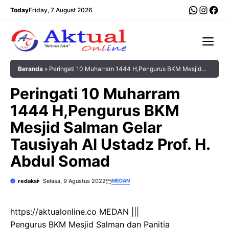
Langsung
WhatsA
Insta
Fac
Today
Friday, 7 August 2026
ke
isi
Me
Beranda
»
Peringati 10 Muharram 1444 H,Pengurus BKM Mesjid
Salman Gelar Tausiyah Al Ustadz Prof. H. Abdul Somad
Peringati 10 Muharram
1444 H,Pengurus BKM
Mesjid Salman Gelar
Tausiyah Al Ustadz Prof. H.
Abdul Somad
redaksi
Selasa, 9 Agustus 2022
MEDAN
https://aktualonline.co MEDAN |||
Pengurus BKM Mesjid Salman dan Panitia