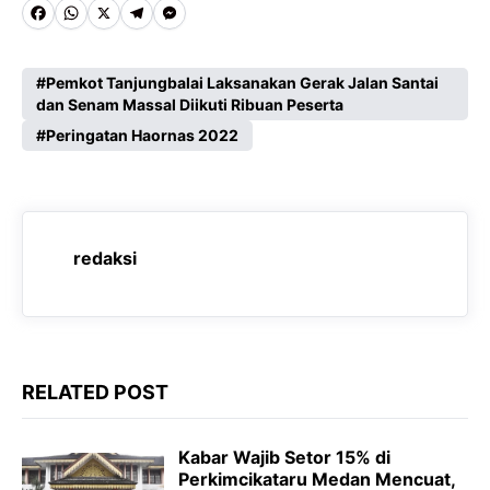
F
W
X
T
M
a
h
e
e
c
a
l
s
Pemkot Tanjungbalai Laksanakan Gerak Jalan Santai
dan Senam Massal Diikuti Ribuan Peserta
e
t
e
s
Peringatan Haornas 2022
b
s
g
e
o
A
r
n
o
p
a
g
k
p
m
e
redaksi
r
RELATED POST
‎Kabar Wajib Setor 15% di
Perkimcikataru Medan Mencuat,