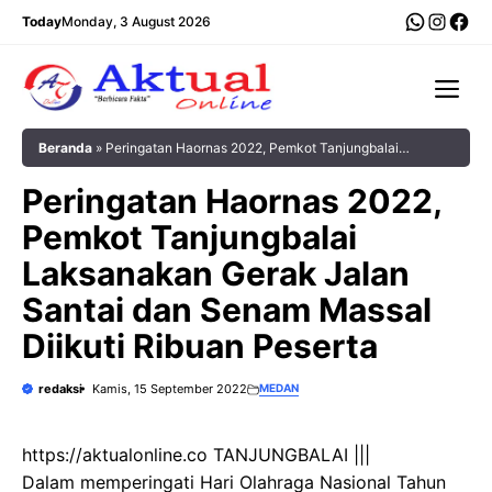
Langsung
WhatsA
Insta
Fac
Today
Monday, 3 August 2026
ke
isi
Me
Beranda
»
Peringatan Haornas 2022, Pemkot Tanjungbalai
Laksanakan Gerak Jalan Santai dan Senam Massal Diikuti Ribuan
Peringatan Haornas 2022,
Peserta
Pemkot Tanjungbalai
Laksanakan Gerak Jalan
Santai dan Senam Massal
Diikuti Ribuan Peserta
redaksi
Kamis, 15 September 2022
MEDAN
https://aktualonline.co TANJUNGBALAI |||
Dalam memperingati Hari Olahraga Nasional Tahun