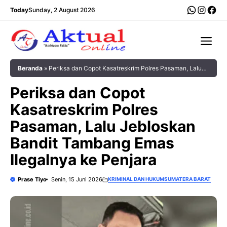
Langsung
WhatsA
Insta
Fac
Today
Sunday, 2 August 2026
ke
isi
Me
Beranda
»
‎Periksa dan Copot Kasatreskrim Polres Pasaman, Lalu
Jebloskan Bandit Tambang Emas Ilegalnya ke Penjara
‎Periksa dan Copot
Kasatreskrim Polres
Pasaman, Lalu Jebloskan
Bandit Tambang Emas
Ilegalnya ke Penjara
Prase Tiyo
Senin, 15 Juni 2026
KRIMINAL DAN HUKUM
SUMATERA BARAT