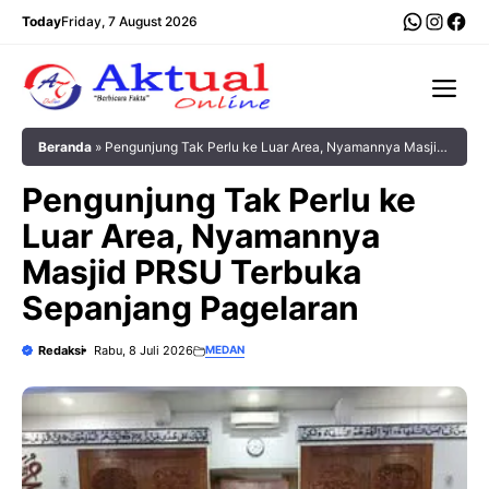
Langsung
WhatsA
Insta
Fac
Today
Friday, 7 August 2026
ke
isi
Me
Beranda
»
Pengunjung Tak Perlu ke Luar Area, Nyamannya Masjid
PRSU Terbuka Sepanjang Pagelaran
Pengunjung Tak Perlu ke
Luar Area, Nyamannya
Masjid PRSU Terbuka
Sepanjang Pagelaran
Redaksi
Rabu, 8 Juli 2026
MEDAN