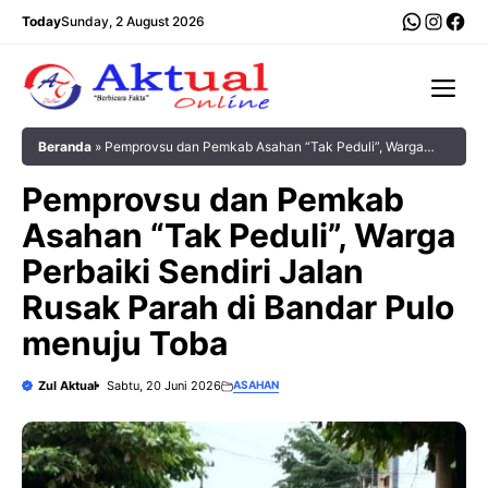
Langsung
WhatsA
Insta
Fac
Today
Sunday, 2 August 2026
ke
isi
Me
Beranda
»
Pemprovsu dan Pemkab Asahan “Tak Peduli”, Warga
Perbaiki Sendiri Jalan Rusak Parah di Bandar Pulo menuju Toba
Pemprovsu dan Pemkab
Asahan “Tak Peduli”, Warga
Perbaiki Sendiri Jalan
Rusak Parah di Bandar Pulo
menuju Toba
Zul Aktual
Sabtu, 20 Juni 2026
ASAHAN