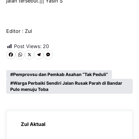
jalan tersebut.||| Yasin S
Editor : Zul
Post Views:
20
F
W
X
T
M
a
h
e
e
c
a
l
s
Pemprovsu dan Pemkab Asahan “Tak Peduli”
e
Warga Perbaiki Sendiri Jalan Rusak Parah di Bandar
t
e
s
Pulo menuju Toba
b
s
g
e
o
A
r
n
o
p
a
g
k
p
m
e
Zul Aktual
r