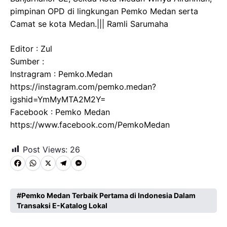
pimpinan OPD di lingkungan Pemko Medan serta
Camat se kota Medan.||| Ramli Sarumaha
Editor : Zul
Sumber :
Instragram : Pemko.Medan
https://instagram.com/pemko.medan?
igshid=YmMyMTA2M2Y=
Facebook : Pemko Medan
https://www.facebook.com/PemkoMedan
Post Views:
26
F
W
X
T
M
a
h
e
e
c
a
l
s
Pemko Medan Terbaik Pertama di Indonesia Dalam
Transaksi E-Katalog Lokal
e
t
e
s