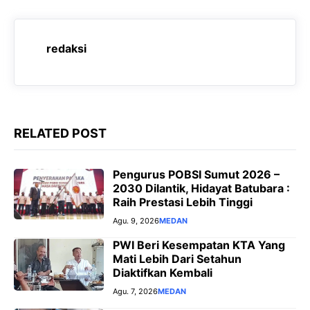
b
s
g
e
o
A
r
n
o
p
a
g
redaksi
k
p
m
e
r
RELATED POST
Pengurus POBSI Sumut 2026 –
2030 Dilantik, Hidayat Batubara :
Raih Prestasi Lebih Tinggi
Agu. 9, 2026
MEDAN
PWI Beri Kesempatan KTA Yang
Mati Lebih Dari Setahun
Diaktifkan Kembali
Agu. 7, 2026
MEDAN