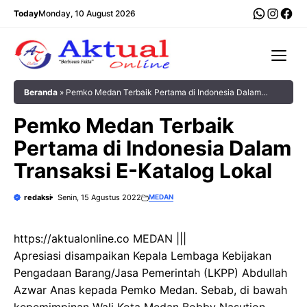
Langsung
WhatsA
Insta
Fac
Today
Monday, 10 August 2026
ke
isi
Me
Beranda
»
Pemko Medan Terbaik Pertama di Indonesia Dalam
Transaksi E-Katalog Lokal
Pemko Medan Terbaik
Pertama di Indonesia Dalam
Transaksi E-Katalog Lokal
redaksi
Senin, 15 Agustus 2022
MEDAN
https://aktualonline.co MEDAN |||
Apresiasi disampaikan Kepala Lembaga Kebijakan
Pengadaan Barang/Jasa Pemerintah (LKPP) Abdullah
Azwar Anas kepada Pemko Medan. Sebab, di bawah
kepemimpinan Wali Kota Medan Bobby Nasution