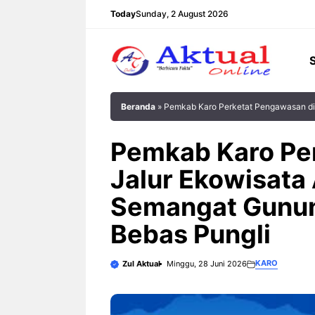
Langsung
Today
Sunday, 2 August 2026
ke
isi
Beranda
»
Pemkab Karo Perketat Pengawasan di 
Pemkab Karo Pe
Jalur Ekowisata 
Semangat Gunun
Bebas Pungli
KARO
Zul Aktual
Minggu, 28 Juni 2026