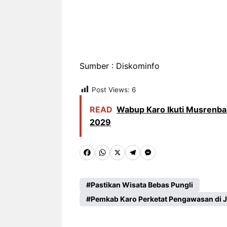
Sumber : Diskominfo
Post Views:
6
READ
Wabup Karo Ikuti Musrenb
2029
F
W
X
T
M
a
h
e
e
c
a
l
s
Pastikan Wisata Bebas Pungli
e
Pemkab Karo Perketat Pengawasan di J
t
e
s
b
s
g
e