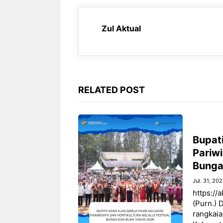
o
A
r
n
o
p
a
g
Zul Aktual
k
p
m
e
r
RELATED POST
Bupat
Pariwi
Bunga
Jul. 31, 20
https://
(Purn.) 
rangkai