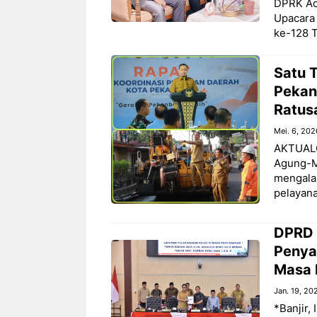
DPRK Ac
Upacara
ke-128 
Satu 
Pekan
Ratusa
Mei. 6, 202
AKTUALO
Agung-Ma
mengala
pelayana
DPRD 
Penya
Masa 
Jan. 19, 20
*Banjir,