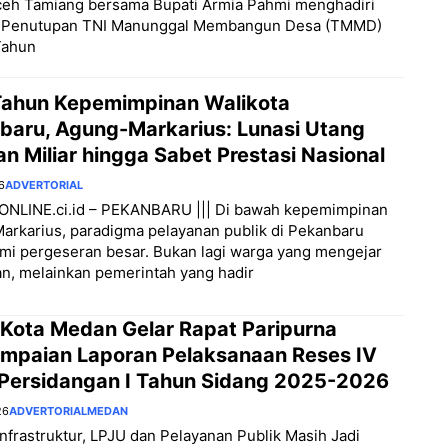
eh Tamiang bersama Bupati Armia Pahmi menghadiri
 Penutupan TNI Manunggal Membangun Desa (TMMD)
Tahun
Tahun Kepemimpinan Walikota
baru, Agung-Markarius: Lunasi Utang
n Miliar hingga Sabet Prestasi Nasional
6
ADVERTORIAL
NLINE.ci.id – PEKANBARU ||| Di bawah kepemimpinan
rkarius, paradigma pelayanan publik di Pekanbaru
mi pergeseran besar. Bukan lagi warga yang mengejar
n, melainkan pemerintah yang hadir
Kota Medan Gelar Rapat Paripurna
mpaian Laporan Pelaksanaan Reses IV
Persidangan I Tahun Sidang 2025-2026
26
ADVERTORIAL
MEDAN
 Infrastruktur, LPJU dan Pelayanan Publik Masih Jadi