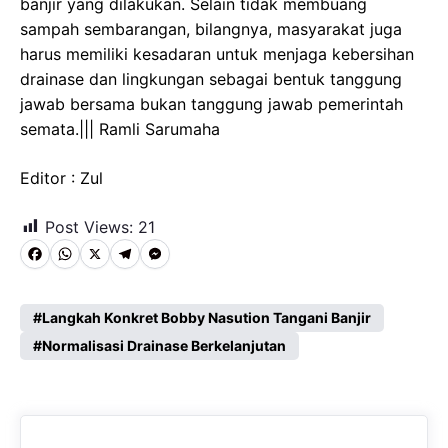
banjir yang dilakukan. Selain tidak membuang
sampah sembarangan, bilangnya, masyarakat juga
harus memiliki kesadaran untuk menjaga kebersihan
drainase dan lingkungan sebagai bentuk tanggung
jawab bersama bukan tanggung jawab pemerintah
semata.||| Ramli Sarumaha
Editor : Zul
Post Views:
21
F
W
X
T
M
a
h
e
e
c
a
l
s
Langkah Konkret Bobby Nasution Tangani Banjir
e
Normalisasi Drainase Berkelanjutan
t
e
s
b
s
g
e
o
A
r
n