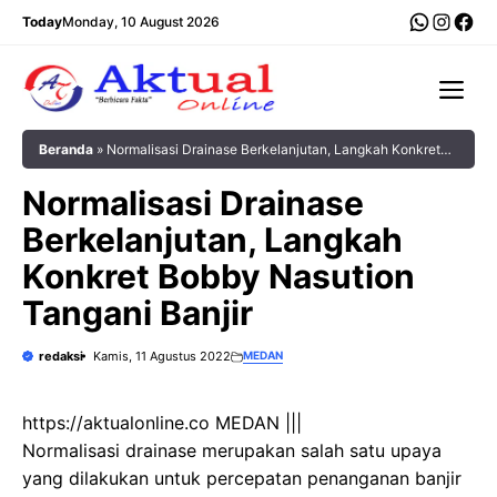
Langsung
WhatsA
Insta
Fac
Today
Monday, 10 August 2026
ke
isi
Me
Beranda
»
Normalisasi Drainase Berkelanjutan, Langkah Konkret
Bobby Nasution Tangani Banjir
Normalisasi Drainase
Berkelanjutan, Langkah
Konkret Bobby Nasution
Tangani Banjir
redaksi
Kamis, 11 Agustus 2022
MEDAN
https://aktualonline.co MEDAN |||
Normalisasi drainase merupakan salah satu upaya
yang dilakukan untuk percepatan penanganan banjir