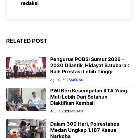
o
p
a
g
redaksi
k
p
m
e
r
RELATED POST
Pengurus POBSI Sumut 2026 –
2030 Dilantik, Hidayat Batubara :
Raih Prestasi Lebih Tinggi
Agu. 9, 2026
MEDAN
PWI Beri Kesempatan KTA Yang
Mati Lebih Dari Setahun
Diaktifkan Kembali
Agu. 7, 2026
MEDAN
Dalam 300 Hari, Polrestabes
Medan Ungkap 1.187 Kasus
Narkoba