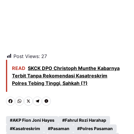
Post Views:
27
READ
SKCK DPO Christoph Munthe Kabarnya
Terbit Tanpa Rekomendasi Kasatreskrim
Polres Tebing Tinggi, Sahkah (?)
F
W
X
T
M
a
h
e
e
c
a
l
s
AKP Fion Joni Hayes
Fahrul Rozi Harahap
e
Kasatreskrim
t
e
s
Pasaman
Polres Pasaman