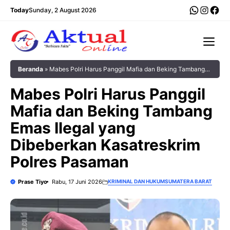
Langsung
WhatsA
Insta
Fac
Today
Sunday, 2 August 2026
ke
isi
Me
Beranda
»
‎Mabes Polri Harus Panggil Mafia dan Beking Tambang
Emas Ilegal yang Dibeberkan Kasatreskrim Polres Pasaman
‎Mabes Polri Harus Panggil
Mafia dan Beking Tambang
Emas Ilegal yang
Dibeberkan Kasatreskrim
Polres Pasaman
Prase Tiyo
Rabu, 17 Juni 2026
KRIMINAL DAN HUKUM
SUMATERA BARAT