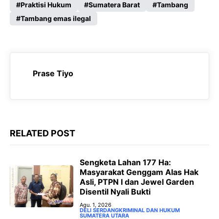
Praktisi Hukum
Sumatera Barat
Tambang
b
s
g
e
Tambang emas ilegal
o
A
r
n
o
p
a
g
k
p
m
e
r
Prase Tiyo
RELATED POST
Sengketa Lahan 177 Ha:
Masyarakat Genggam Alas Hak
Asli, PTPN I dan Jewel Garden
Disentil Nyali Bukti
Agu. 1, 2026
DELI SERDANG
KRIMINAL DAN HUKUM
SUMATERA UTARA