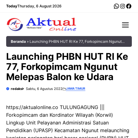
Langsung
WhatsA
Insta
Fac
Today
Thursday, 6 August 2026
ke
isi
Me
Beranda
»
Launching PHBN HUT RI Ke 77, Forkopimcam Ngunut
Melepas Balon ke Udara
Launching PHBN HUT RI Ke
77, Forkopimcam Ngunut
Melepas Balon ke Udara
redaksi
Sabtu, 6 Agustus 2022
JAWA TIMUR
https://aktualonline.co TULUNGAGUNG |||
Forkopimcam dan Kordinator Wilayah (Korwil)
Lingkup Unit Pelayanan Administrasi Satuan
Pendidikan (UPASP) Kecamatan Ngunut melaunching
kegiatan peringatan hari besar nasional (PHBN) HUT