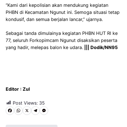
“Kami dari kepolisian akan mendukung kegiatan
PHBN di Kecamatan Ngunut ini. Semoga situasi tetap
kondusif, dan semua berjalan lancar,” ujarnya.
Sebagai tanda dimulainya kegiatan PHBN HUT RI ke
77, seluruh Forkopimcam Ngunut disaksikan peserta
yang hadir, melepas balon ke udara.
||| Dodik/NN95
Editor : Zul
Post Views:
35
F
W
X
T
M
a
h
e
e