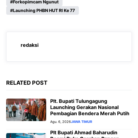
c
a
l
s
Forkopimcam Ngunut
e
Launching PHBN HUT RI Ke 77
t
e
s
b
s
g
e
o
A
r
n
o
p
a
g
redaksi
k
p
m
e
r
RELATED POST
Plt. Bupati Tulungagung
Launching Gerakan Nasional
Pembagian Bendera Merah Putih
Agu. 6, 2026
JAWA TIMUR
Plt Bupati Ahmad Baharudin