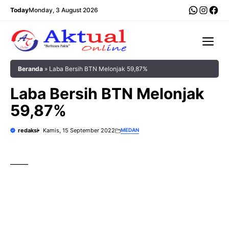
Langsung
WhatsA
Insta
Fac
Today
Monday, 3 August 2026
ke
isi
Me
Beranda
»
Laba Bersih BTN Melonjak 59,87%
Laba Bersih BTN Melonjak
59,87%
redaksi
Kamis, 15 September 2022
MEDAN
_____