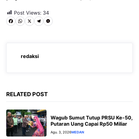
Post Views:
34
F
W
X
T
M
a
h
e
e
c
a
l
s
e
t
e
s
redaksi
b
s
g
e
o
A
r
n
o
p
a
g
k
p
m
e
RELATED POST
r
Wagub Sumut Tutup PRSU Ke-50,
Putaran Uang Capai Rp50 Miliar
Agu. 3, 2026
MEDAN