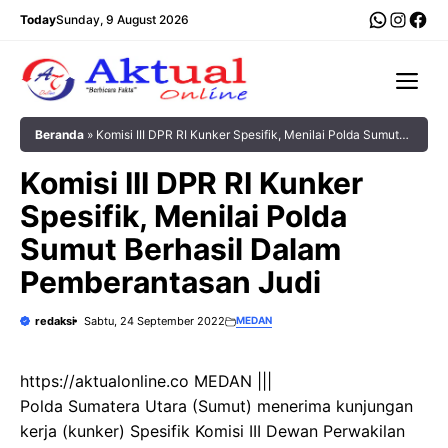
Langsung
WhatsA
Insta
Fac
Today
Sunday, 9 August 2026
ke
isi
Me
Beranda
»
Komisi III DPR RI Kunker Spesifik, Menilai Polda Sumut
Berhasil Dalam Pemberantasan Judi
Komisi III DPR RI Kunker
Spesifik, Menilai Polda
Sumut Berhasil Dalam
Pemberantasan Judi
redaksi
Sabtu, 24 September 2022
MEDAN
https://aktualonline.co MEDAN |||
Polda Sumatera Utara (Sumut) menerima kunjungan
kerja (kunker) Spesifik Komisi III Dewan Perwakilan