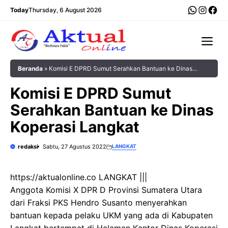
Langsung
WhatsA
Insta
Fac
Today
Thursday, 6 August 2026
ke
isi
Me
Beranda
»
Komisi E DPRD Sumut Serahkan Bantuan ke Dinas
Koperasi Langkat
Komisi E DPRD Sumut
Serahkan Bantuan ke Dinas
Koperasi Langkat
redaksi
Sabtu, 27 Agustus 2022
LANGKAT
https://aktualonline.co LANGKAT |||
Anggota Komisi X DPR D Provinsi Sumatera Utara
dari Fraksi PKS Hendro Susanto menyerahkan
bantuan kepada pelaku UKM yang ada di Kabupaten
Langkat bertempat di Halaman Kantor Dinas Koperasi