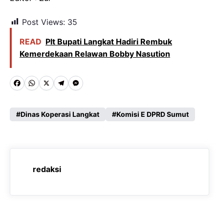
Post Views:
35
READ
Plt Bupati Langkat Hadiri Rembuk
Kemerdekaan Relawan Bobby Nasution
F
W
X
T
M
a
h
e
e
c
a
l
s
Dinas Koperasi Langkat
Komisi E DPRD Sumut
e
t
e
s
b
s
g
e
o
A
r
n
redaksi
o
p
a
g
k
p
m
e
r