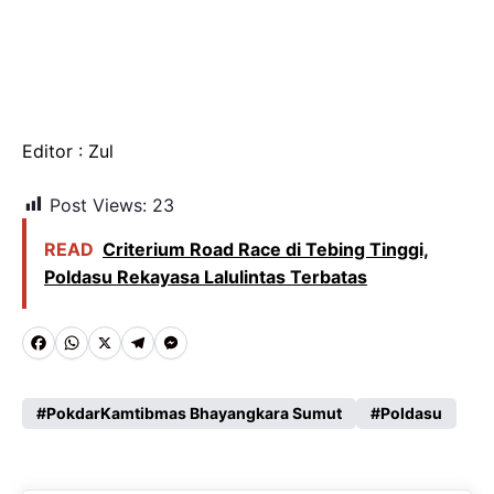
Editor : Zul
Post Views:
23
READ
Criterium Road Race di Tebing Tinggi,
Poldasu Rekayasa Lalulintas Terbatas
F
W
X
T
M
a
h
e
e
c
a
l
s
PokdarKamtibmas Bhayangkara Sumut
Poldasu
e
t
e
s
b
s
g
e