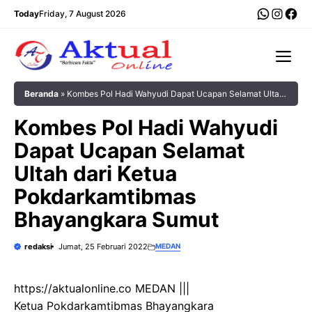
Langsung
WhatsA
Insta
Fac
Today
Friday, 7 August 2026
ke
isi
Me
Beranda
»
Kombes Pol Hadi Wahyudi Dapat Ucapan Selamat Ultah
dari Ketua Pokdarkamtibmas Bhayangkara Sumut
Kombes Pol Hadi Wahyudi
Dapat Ucapan Selamat
Ultah dari Ketua
Pokdarkamtibmas
Bhayangkara Sumut
redaksi
Jumat, 25 Februari 2022
MEDAN
https://aktualonline.co MEDAN |||
Ketua Pokdarkamtibmas Bhayangkara