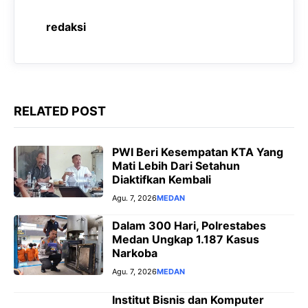
o
A
r
n
redaksi
o
p
a
g
k
p
m
e
r
RELATED POST
PWI Beri Kesempatan KTA Yang
Mati Lebih Dari Setahun
Diaktifkan Kembali
Agu. 7, 2026
MEDAN
Dalam 300 Hari, Polrestabes
Medan Ungkap 1.187 Kasus
Narkoba
Agu. 7, 2026
MEDAN
Institut Bisnis dan Komputer