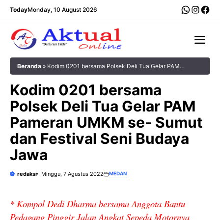
Langsung
WhatsA
Insta
Fac
Today
Monday, 10 August 2026
ke
isi
Me
Beranda
»
Kodim 0201 bersama Polsek Deli Tua Gelar PAM
Pameran UMKM se- Sumut dan Festival Seni Budaya Jawa
Kodim 0201 bersama
Polsek Deli Tua Gelar PAM
Pameran UMKM se- Sumut
dan Festival Seni Budaya
Jawa
redaksi
Minggu, 7 Agustus 2022
MEDAN
* Kompol Dedi Dharma bersama Anggota Bantu
Pedagang Pinggir Jalan Angkat Sepeda Motornya