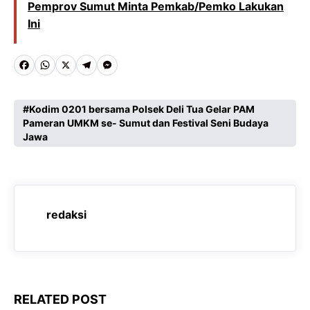
Pemprov Sumut Minta Pemkab/Pemko Lakukan
Ini
F
W
X
T
M
a
h
e
e
c
a
l
s
Kodim 0201 bersama Polsek Deli Tua Gelar PAM
Pameran UMKM se- Sumut dan Festival Seni Budaya
e
t
e
s
Jawa
b
s
g
e
o
A
r
n
o
p
a
g
redaksi
k
p
m
e
r
RELATED POST