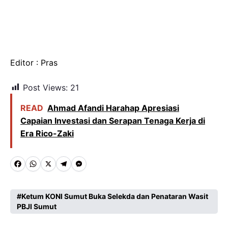
Editor : Pras
Post Views:
21
READ
Ahmad Afandi Harahap Apresiasi
Capaian Investasi dan Serapan Tenaga Kerja di
Era Rico-Zaki
F
W
X
T
M
a
h
e
e
c
a
l
s
Ketum KONI Sumut Buka Selekda dan Penataran Wasit
PBJI Sumut
e
t
e
s