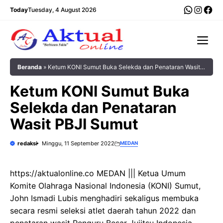
Langsung
WhatsA
Insta
Fac
Today
Tuesday, 4 August 2026
ke
isi
Me
Beranda
»
Ketum KONI Sumut Buka Selekda dan Penataran Wasit
PBJI Sumut
Ketum KONI Sumut Buka
Selekda dan Penataran
Wasit PBJI Sumut
redaksi
Minggu, 11 September 2022
MEDAN
https://aktualonline.co MEDAN ||| Ketua Umum
Komite Olahraga Nasional Indonesia (KONI) Sumut,
John Ismadi Lubis menghadiri sekaligus membuka
secara resmi seleksi atlet daerah tahun 2022 dan
penataran wasit Penguru Besar Jujitsu Indonesia