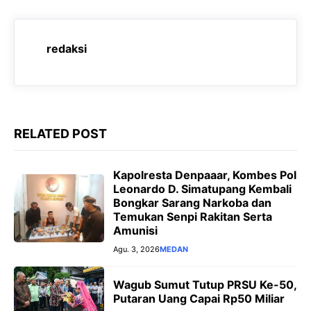
b
s
g
e
o
A
r
n
o
p
a
g
redaksi
k
p
m
e
r
RELATED POST
Kapolresta Denpaaar, Kombes Pol
Leonardo D. Simatupang Kembali
Bongkar Sarang Narkoba dan
Temukan Senpi Rakitan Serta
Amunisi
Agu. 3, 2026
MEDAN
Wagub Sumut Tutup PRSU Ke-50,
Putaran Uang Capai Rp50 Miliar