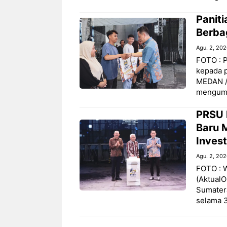
Panit
Berba
Agu. 2, 20
FOTO : 
kepada p
MEDAN /
mengum
PRSU 
Baru 
Invest
Agu. 2, 20
FOTO : 
(AktualO
Sumatera
selama 