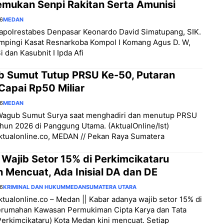
emukan Senpi Rakitan Serta Amunisi
26
MEDAN
apolrestabes Denpasar Keonardo David Simatupang, SIK.
mpingi Kasat Resnarkoba Kompol I Komang Agus D. W,
i dan Kasubnit I Ipda Afi
 Sumut Tutup PRSU Ke-50, Putaran
Capai Rp50 Miliar
26
MEDAN
Wagub Sumut Surya saat menghadiri dan menutup PRSU
hun 2026 di Panggung Utama. (AktualOnline/Ist)
aktualonline.co, MEDAN // Pekan Raya Sumatera
 Wajib Setor 15% di Perkimcikataru
 Mencuat, Ada Inisial DA dan DE
26
KRIMINAL DAN HUKUM
MEDAN
SUMATERA UTARA
aktualonline.co – Medan || Kabar adanya wajib setor 15% di
erumahan Kawasan Permukiman Cipta Karya dan Tata
erkimcikataru) Kota Medan kini mencuat. Setiap