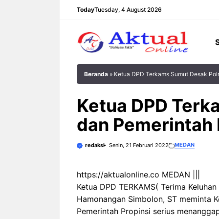
Langsung
Today
Tuesday, 4 August 2026
ke
isi
Beranda
»
Ketua DPD Terkams Sumut Desak Polr
Ketua DPD Terka
dan Pemerintah 
MEDAN
redaksi
Senin, 21 Februari 2022
https://aktualonline.co MEDAN |||
Ketua DPD TERKAMS( Terima Keluhan 
Hamonangan Simbolon, ST meminta Kep
Pemerintah Propinsi serius menangga