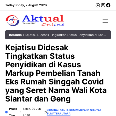
Langsung
WhatsA
Insta
Fac
Today
Friday, 7 August 2026
ke
isi
Me
Beranda
»
Kejatisu Didesak Tingkatkan Status Penyidikan di Kasus
Markup Pembelian Tanah Eks Rumah Singgah Covid yang Seret
Kejatisu Didesak
Nama Wali Kota Siantar dan Geng
Tingkatkan Status
Penyidikan di Kasus
Markup Pembelian Tanah
Eks Rumah Singgah Covid
yang Seret Nama Wali Kota
Siantar dan Geng
Prase
Senin, 29 Juni
KRIMINAL DAN HUKUM
PEMATANG SIANTAR
SUMATERA UTARA
Tiyo
2026