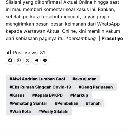
Silalahi yang dikonfirmasi Aktual Online hingga saat
ini mau memberi komentar soal kasus ini. Bahkan,
setelah perkara tersebut mencuat, ia yang rajin
mengirimkan pesan-pesan keimanan dari WhatsApp
kepada wartawan Aktual Online, kini memilih vakum
dari kebiasaan paginya itu. *
bersambung
||
Prasetiyo
Post Views:
81
F
W
X
T
M
a
h
e
e
c
a
l
s
Alwi Andrian Lumban Gaol
eks ajudan
e
Eks Rumah Singgah Covid-19
t
e
s
Geng Parluasan
Kasus
Kepala BPKPD
Markup
b
s
g
e
Pematang Siantar
Pembelian
Tanah
o
A
r
n
Wali Kota
Wesly Silalahi
o
p
a
g
k
p
m
e