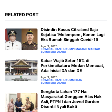
o
p
a
g
k
p
m
e
RELATED POST
r
Disindir: Kasus Citraland Saja
Kejatisu ‘Melempem’, Konon Lagi
Eks Rumah Singgah Covid-19
Agu. 3, 2026
KRIMINAL DAN HUKUM
PEMATANG SIANTAR
SUMATERA UTARA
‎Kabar Wajib Setor 15% di
Perkimcikataru Medan Mencuat,
Ada Inisial DA dan DE
Agu. 3, 2026
KRIMINAL DAN HUKUM
MEDAN
SUMATERA UTARA
Sengketa Lahan 177 Ha:
Masyarakat Genggam Alas Hak
Asli, PTPN I dan Jewel Garden
Disentil Nyali Bukti