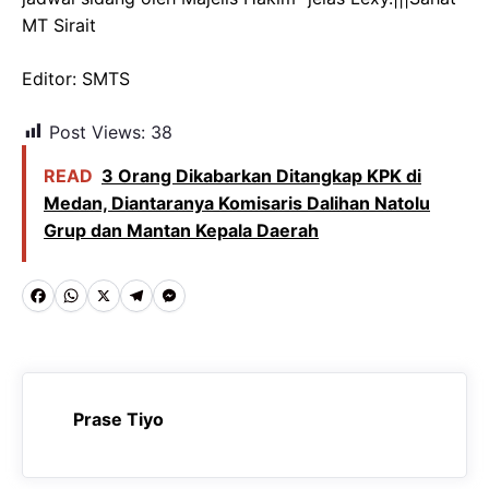
MT Sirait
Editor: SMTS
Post Views:
38
READ
3 Orang Dikabarkan Ditangkap KPK di
Medan, Diantaranya Komisaris Dalihan Natolu
Grup dan Mantan Kepala Daerah
F
W
X
T
M
a
h
e
e
c
a
l
s
e
t
e
s
Prase Tiyo
b
s
g
e
o
A
r
n