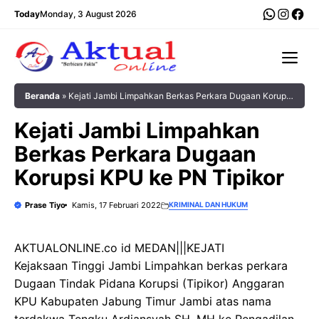
Langsung
WhatsA
Insta
Fac
Today
Monday, 3 August 2026
ke
isi
Me
Beranda
»
Kejati Jambi Limpahkan Berkas Perkara Dugaan Korupsi
KPU ke PN Tipikor
Kejati Jambi Limpahkan
Berkas Perkara Dugaan
Korupsi KPU ke PN Tipikor
Prase Tiyo
Kamis, 17 Februari 2022
KRIMINAL DAN HUKUM
AKTUALONLINE.co id MEDAN|||KEJATI
Kejaksaan Tinggi Jambi Limpahkan berkas perkara
Dugaan Tindak Pidana Korupsi (Tipikor) Anggaran
KPU Kabupaten Jabung Timur Jambi atas nama
terdakwa Tengku Ardiansyah SH. MH ke Pengadilan