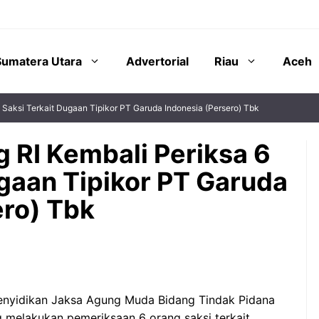
Sumatera Utara
Advertorial
Riau
Aceh
 Saksi Terkait Dugaan Tipikor PT Garuda Indonesia (Persero) Tbk
 RI Kembali Periksa 6
ugaan Tipikor PT Garuda
ero) Tbk
Penyidikan Jaksa Agung Muda Bidang Tindak Pidana
 melakukan pemeriksaan 6 orang saksi terkait