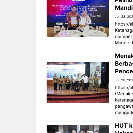
Mandi
Jul. 28, 20
https://
Ketenag
memperlu
Mandiri 
Menak
Berba
Pence
Jul. 28, 20
https://
(Menake
ketenaga
pengawas
menged
HUT k