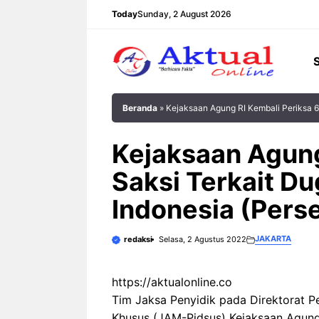
Langsung
Today
Sunday, 2 August 2026
ke
isi
Beranda
»
Kejaksaan Agung RI Kembali Periksa 6
Kejaksaan Agung
Saksi Terkait D
Indonesia (Pers
JAKARTA
redaksi
Selasa, 2 Agustus 2022
https://aktualonline.co
Tim Jaksa Penyidik pada Direktorat 
Khusus (JAM-Pidsus) Kejaksaan Agung