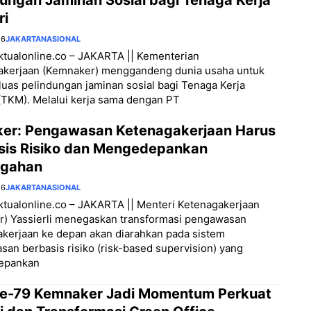
ri
26
JAKARTA
NASIONAL
aktualonline.co – JAKARTA || Kementerian
akerjaan (Kemnaker) menggandeng dunia usaha untuk
as pelindungan jaminan sosial bagi Tenaga Kerja
(TKM). Melalui kerja sama dengan PT
er: Pengawasan Ketenagakerjaan Harus
sis Risiko dan Mengedepankan
gahan
26
JAKARTA
NASIONAL
aktualonline.co – JAKARTA || Menteri Ketenagakerjaan
r) Yassierli menegaskan transformasi pengawasan
kerjaan ke depan akan diarahkan pada sistem
an berbasis risiko (risk-based supervision) yang
epankan
e-79 Kemnaker Jadi Momentum Perkuat