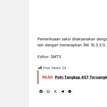
Pemeriksaan saksi dilaksanakan denga
lain dengan menerapkan 3M. (K.3.3.1), 
Editor: SMTS
Post Views:
24
READ
Polri Tangkap 457 Tersang
F
W
X
T
M
a
h
e
e