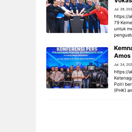
Vokas
Jul. 28, 20
https://
79 Keme
untuk me
penguata
Kemna
Amos 
Jul. 24, 20
https://
Ketenag
Polri be
(PHK) an