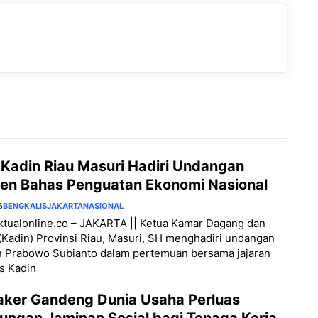
 Kadin Riau Masuri Hadiri Undangan
den Bahas Penguatan Ekonomi Nasional
6
BENGKALIS
JAKARTA
NASIONAL
aktualonline.co – JAKARTA || Ketua Kamar Dagang dan
 (Kadin) Provinsi Riau, Masuri, SH menghadiri undangan
n Prabowo Subianto dalam pertemuan bersama jajaran
s Kadin
ker Gandeng Dunia Usaha Perluas
dungan Jaminan Sosial bagi Tenaga Kerja