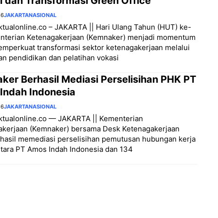
i dan Transformasi Green Office
26
JAKARTA
NASIONAL
aktualonline.co – JAKARTA || Hari Ulang Tahun (HUT) ke-
nterian Ketenagakerjaan (Kemnaker) menjadi momentum
mperkuat transformasi sektor ketenagakerjaan melalui
n pendidikan dan pelatihan vokasi
ker Berhasil Mediasi Perselisihan PHK PT
Indah Indonesia
26
JAKARTA
NASIONAL
aktualonline.co — JAKARTA || Kementerian
akerjaan (Kemnaker) bersama Desk Ketenagakerjaan
rhasil memediasi perselisihan pemutusan hubungan kerja
tara PT Amos Indah Indonesia dan 134