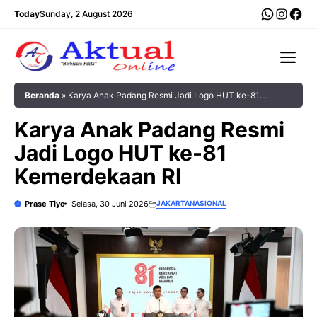
Langsung
WhatsA
Insta
Fac
Today
Sunday, 2 August 2026
ke
isi
Me
Beranda
»
‎Karya Anak Padang Resmi Jadi Logo HUT ke-81
Kemerdekaan RI
‎Karya Anak Padang Resmi
Jadi Logo HUT ke-81
Kemerdekaan RI
Prase Tiyo
Selasa, 30 Juni 2026
JAKARTA
NASIONAL