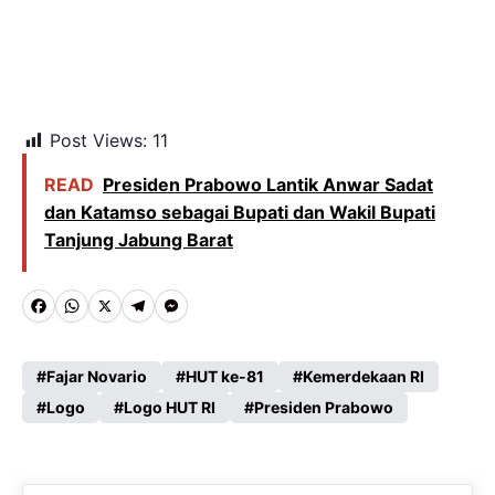
Post Views:
11
READ
Presiden Prabowo Lantik Anwar Sadat
dan Katamso sebagai Bupati dan Wakil Bupati
Tanjung Jabung Barat
F
W
X
T
M
a
h
e
e
c
a
l
s
Fajar Novario
HUT ke-81
Kemerdekaan RI
e
Logo
t
Logo HUT RI
e
s
Presiden Prabowo
b
s
g
e
o
A
r
n