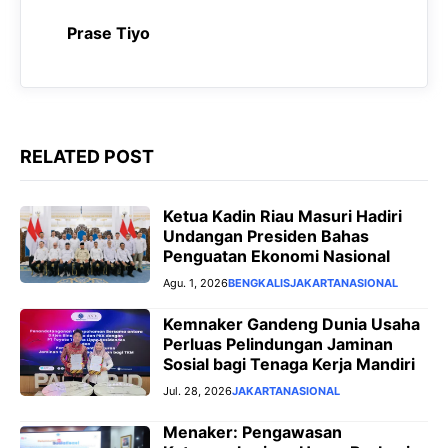
o
p
a
g
Prase Tiyo
k
p
m
e
r
RELATED POST
Ketua Kadin Riau Masuri Hadiri
Undangan Presiden Bahas
Penguatan Ekonomi Nasional
Agu. 1, 2026
BENGKALIS
JAKARTA
NASIONAL
Kemnaker Gandeng Dunia Usaha
Perluas Pelindungan Jaminan
Sosial bagi Tenaga Kerja Mandiri
Jul. 28, 2026
JAKARTA
NASIONAL
Menaker: Pengawasan