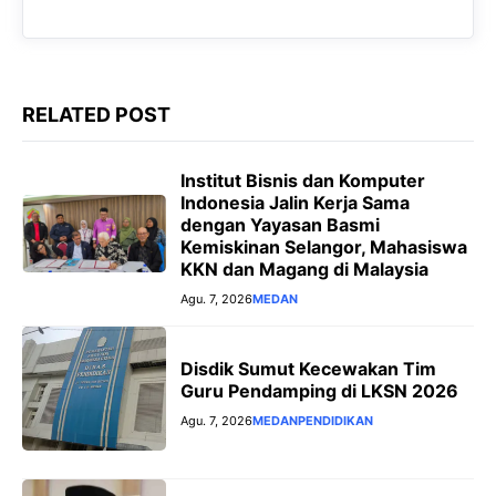
k
p
m
e
r
RELATED POST
Institut Bisnis dan Komputer
Indonesia Jalin Kerja Sama
dengan Yayasan Basmi
Kemiskinan Selangor, Mahasiswa
KKN dan Magang di Malaysia
Agu. 7, 2026
MEDAN
Disdik Sumut Kecewakan Tim
Guru Pendamping di LKSN 2026
Agu. 7, 2026
MEDAN
PENDIDIKAN