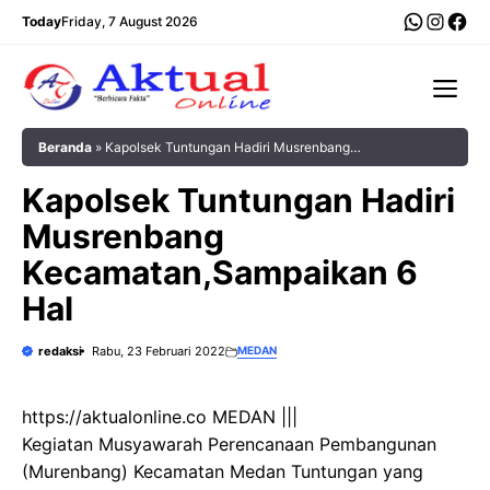
Langsung
WhatsA
Insta
Fac
Today
Friday, 7 August 2026
ke
isi
Me
Beranda
»
Kapolsek Tuntungan Hadiri Musrenbang
Kecamatan,Sampaikan 6 Hal
Kapolsek Tuntungan Hadiri
Musrenbang
Kecamatan,Sampaikan 6
Hal
redaksi
Rabu, 23 Februari 2022
MEDAN
https://aktualonline.co MEDAN |||
Kegiatan Musyawarah Perencanaan Pembangunan
(Murenbang) Kecamatan Medan Tuntungan yang