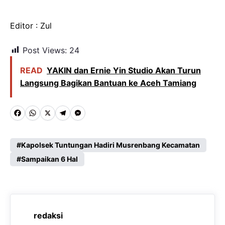
Editor : Zul
Post Views:
24
READ
YAKIN dan Ernie Yin Studio Akan Turun
Langsung Bagikan Bantuan ke Aceh Tamiang
F
W
X
T
M
a
h
e
e
c
a
l
s
Kapolsek Tuntungan Hadiri Musrenbang Kecamatan
e
Sampaikan 6 Hal
t
e
s
b
s
g
e
o
A
r
n
o
p
a
g
redaksi