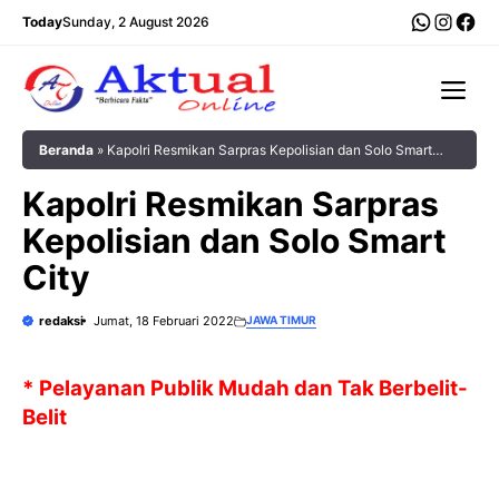
Langsung
WhatsA
Insta
Fac
Today
Sunday, 2 August 2026
ke
isi
Me
Beranda
»
Kapolri Resmikan Sarpras Kepolisian dan Solo Smart
City
Kapolri Resmikan Sarpras
Kepolisian dan Solo Smart
City
redaksi
Jumat, 18 Februari 2022
JAWA TIMUR
* Pelayanan Publik Mudah dan Tak Berbelit-
Belit