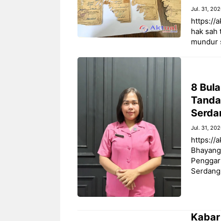
Jul. 31, 20
https://
hak sah
mundur 
8 Bul
Tanda 
Serda
Jul. 31, 20
https://
Bhayangk
Penggaru
Serdang
Kabar