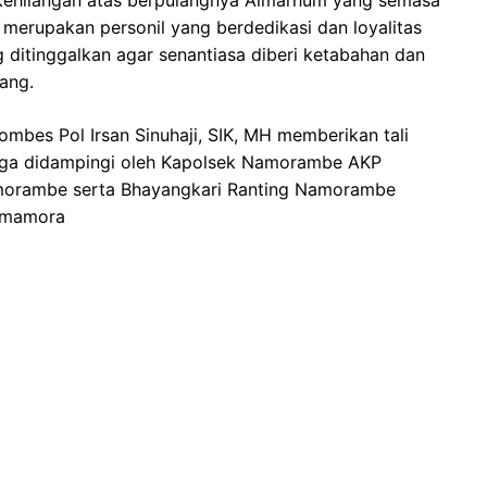
 kehilangan atas berpulangnya Almarhum yang semasa
 merupakan personil yang berdedikasi dan loyalitas
 ditinggalkan agar senantiasa diberi ketabahan dan
dang.
ombes Pol Irsan Sinuhaji, SIK, MH memberikan tali
naga didampingi oleh Kapolsek Namorambe AKP
Namorambe serta Bhayangkari Ranting Namorambe
Simamora