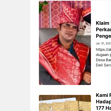
Klaim
Perka
Penge
Jul. 31, 20
https://
dugaan 
Desa Ba
Deli Se
‎Kami
Hadap
177 H