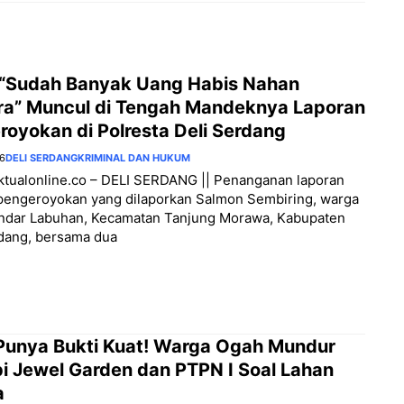
 “Sudah Banyak Uang Habis Nahan
ra” Muncul di Tengah Mandeknya Laporan
royokan di Polresta Deli Serdang
26
DELI SERDANG
KRIMINAL DAN HUKUM
aktualonline.co – DELI SERDANG || Penanganan laporan
pengeroyokan yang dilaporkan Salmon Sembiring, warga
ndar Labuhan, Kecamatan Tanjung Morawa, Kabupaten
rdang, bersama dua
 Punya Bukti Kuat! Warga Ogah Mundur
i Jewel Garden dan PTPN I Soal Lahan
a