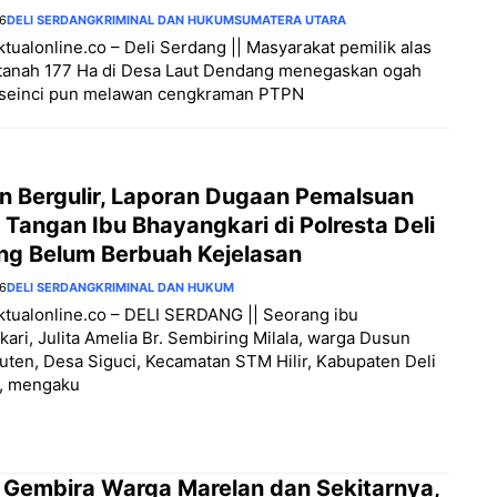
26
DELI SERDANG
KRIMINAL DAN HUKUM
SUMATERA UTARA
aktualonline.co – Deli Serdang || Masyarakat pemilik alas
 tanah 177 Ha di Desa Laut Dendang menegaskan ogah
seinci pun melawan cengkraman PTPN
an Bergulir, Laporan Dugaan Pemalsuan
Tangan Ibu Bhayangkari di Polresta Deli
ng Belum Berbuah Kejelasan
26
DELI SERDANG
KRIMINAL DAN HUKUM
aktualonline.co – DELI SERDANG || Seorang ibu
ari, Julita Amelia Br. Sembiring Milala, warga Dusun
ten, Desa Siguci, Kecamatan STM Hilir, Kabupaten Deli
, mengaku
 Gembira Warga Marelan dan Sekitarnya,