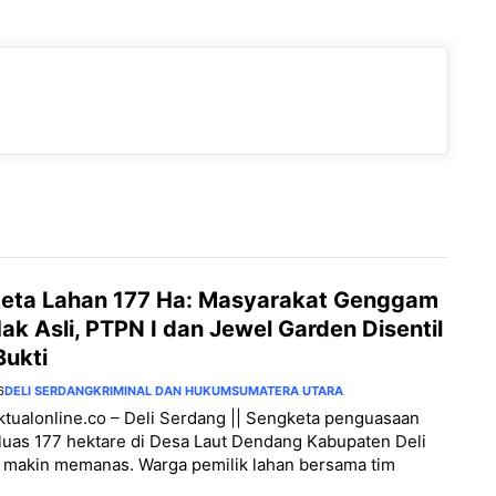
eta Lahan 177 Ha: Masyarakat Genggam
ak Asli, PTPN I dan Jewel Garden Disentil
Bukti
6
DELI SERDANG
KRIMINAL DAN HUKUM
SUMATERA UTARA
aktualonline.co – Deli Serdang || Sengketa penguasaan
luas 177 hektare di Desa Laut Dendang Kabupaten Deli
 makin memanas. Warga pemilik lahan bersama tim