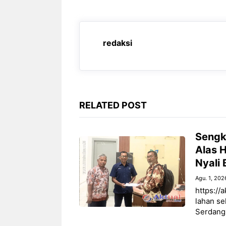
e
t
e
s
b
s
g
e
o
A
r
n
redaksi
o
p
a
g
k
p
m
e
r
RELATED POST
Sengk
Alas H
Nyali 
Agu. 1, 202
https://
lahan se
Serdang