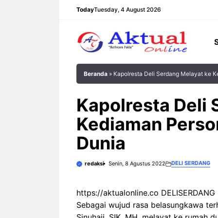
Langsung
Today
Tuesday, 4 August 2026
ke
isi
Beranda
»
Kapolresta Deli Serdang Melayat ke 
Kapolresta Deli
Kediaman Person
Dunia
DELI SERDANG
redaksi
Senin, 8 Agustus 2022
https://aktualonline.co DELISERDANG |
Sebagai wujud rasa belasungkawa terh
Sinuhaji, SIK, MH, melayat ke rumah 