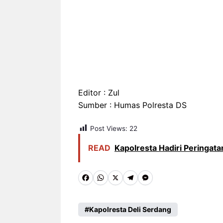
Editor : Zul
Sumber : Humas Polresta DS
Post Views:
22
READ
Kapolresta Hadiri Peringat
F
W
X
T
M
a
h
e
e
c
a
l
s
Kapolresta Deli Serdang