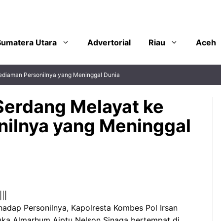
Sumatera Utara
Advertorial
Riau
Aceh
Kediaman Personilnya yang Meninggal Dunia
 Serdang Melayat ke
ilnya yang Meninggal
||
adap Personilnya, Kapolresta Kombes Pol Irsan
duka Almarhum Aiptu Nelson Sinaga bertempat di