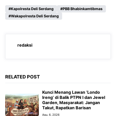
a
h
e
e
c
a
l
s
Kapolresta Deli Serdang
PBB Bhabinkamtibmas
e
Wakapolresta Deli Serdang
t
e
s
b
s
g
e
o
A
r
n
o
p
a
g
redaksi
k
p
m
e
r
RELATED POST
‎Kunci Menang Lawan ‘Londo
Ireng’ di Balik PTPN I dan Jewel
Garden, Masyarakat: Jangan
Takut, Rapatkan Barisan
Agu. 6, 2026