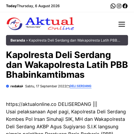
Langsung
WhatsA
Insta
Fac
Today
Thursday, 6 August 2026
ke
isi
Me
Beranda
»
Kapolresta Deli Serdang dan Wakapolresta Latih PBB
Bhabinkamtibmas
Kapolresta Deli Serdang
dan Wakapolresta Latih PBB
Bhabinkamtibmas
redaksi
Sabtu, 17 September 2022
DELI SERDANG
https://aktualonline.co DELISERDANG |||
Usai pelaksanaan Apel pagi, Kapolresta Deli Serdang
Kombes Pol Irsan Sinuhaji SIK, MH dan Wakapolresta
Deli Serdang AKBP Agus Sugiyarso S.I.K langsung
pimpin pelatihan Peraturan Baris Berbaris (PBB)