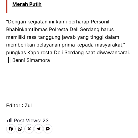
Merah Putih
“Dengan kegiatan ini kami berharap Personil
Bhabinkamtibmas Polresta Deli Serdang harus
memiliki rasa tanggung jawab yang tinggi dalam
memberikan pelayanan prima kepada masyarakat,”
pungkas Kapolresta Deli Serdang saat diwawancarai.
||| Benni Simamora
Editor : Zul
Post Views:
23
F
W
X
T
M