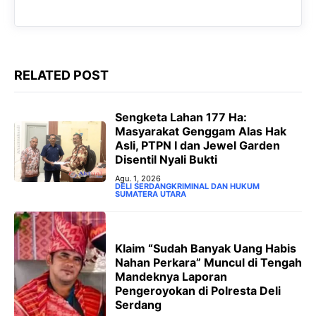
o
p
a
g
k
p
m
e
r
RELATED POST
Sengketa Lahan 177 Ha:
Masyarakat Genggam Alas Hak
Asli, PTPN I dan Jewel Garden
Disentil Nyali Bukti
Agu. 1, 2026
DELI SERDANG
KRIMINAL DAN HUKUM
SUMATERA UTARA
Klaim “Sudah Banyak Uang Habis
Nahan Perkara” Muncul di Tengah
Mandeknya Laporan
Pengeroyokan di Polresta Deli
Serdang