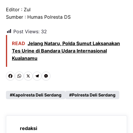
Editor : Zul
Sumber : Humas Polresta DS
Post Views:
32
READ
Jelang Nataru, Polda Sumut Laksanakan
Tes Urine di Bandara Udara Internasional
Kualanamu
F
W
X
T
M
a
h
e
e
c
a
l
s
Kapolresta Deli Serdang
Polresta Deli Serdang
e
t
e
s
b
s
g
e
o
A
r
n
redaksi