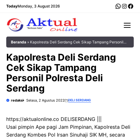
Langsung
WhatsA
Insta
Fac
Today
Monday, 3 August 2026
ke
isi
Me
Beranda
»
Kapolresta Deli Serdang Cek Sikap Tampang Personil
Polresta Deli Serdang
Kapolresta Deli Serdang
Cek Sikap Tampang
Personil Polresta Deli
Serdang
redaksi
Selasa, 2 Agustus 2022
DELI SERDANG
https://aktualonline.co DELISERDANG |||
Usai pimpin Ape pagi Jam Pimpinan, Kapolresta Deli
Serdang Kombes Pol Irsan Sinuhaji SIK MH, secara