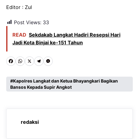
Editor : Zul
Post Views:
33
READ
Sekdakab Langkat Hadiri Resepsi Hari
Jadi Kota Binjai ke-151 Tahun
F
W
X
T
M
a
h
e
e
c
a
l
s
Kapolres Langkat dan Ketua Bhayangkari Bagikan
Bansos Kepada Supir Angkot
e
t
e
s
b
s
g
e
o
A
r
n
o
p
a
g
redaksi
k
p
m
e