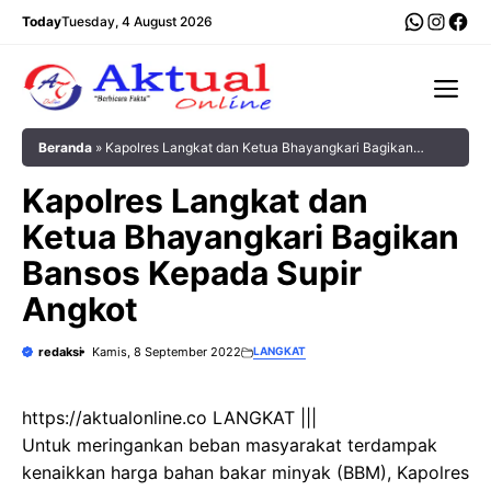
Langsung
WhatsA
Insta
Fac
Today
Tuesday, 4 August 2026
ke
isi
Me
Beranda
»
Kapolres Langkat dan Ketua Bhayangkari Bagikan
Bansos Kepada Supir Angkot
Kapolres Langkat dan
Ketua Bhayangkari Bagikan
Bansos Kepada Supir
Angkot
redaksi
Kamis, 8 September 2022
LANGKAT
https://aktualonline.co LANGKAT |||
Untuk meringankan beban masyarakat terdampak
kenaikkan harga bahan bakar minyak (BBM), Kapolres