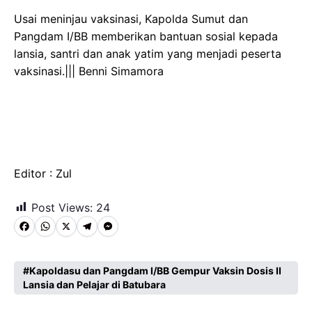
Usai meninjau vaksinasi, Kapolda Sumut dan
Pangdam I/BB memberikan bantuan sosial kepada
lansia, santri dan anak yatim yang menjadi peserta
vaksinasi.||| Benni Simamora
Editor : Zul
Post Views:
24
F
W
X
T
M
a
h
e
e
c
a
l
s
Kapoldasu dan Pangdam I/BB Gempur Vaksin Dosis II
Lansia dan Pelajar di Batubara
e
t
e
s