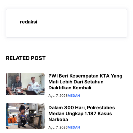
b
s
g
e
o
A
r
n
o
p
a
g
redaksi
k
p
m
e
r
RELATED POST
PWI Beri Kesempatan KTA Yang
Mati Lebih Dari Setahun
Diaktifkan Kembali
Agu. 7, 2026
MEDAN
Dalam 300 Hari, Polrestabes
Medan Ungkap 1.187 Kasus
Narkoba
Agu. 7, 2026
MEDAN