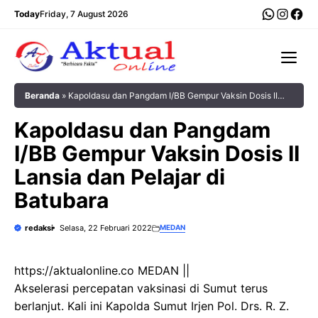
Langsung
WhatsA
Insta
Fac
Today
Friday, 7 August 2026
ke
isi
Me
Beranda
»
Kapoldasu dan Pangdam I/BB Gempur Vaksin Dosis II
Lansia dan Pelajar di Batubara
Kapoldasu dan Pangdam
I/BB Gempur Vaksin Dosis II
Lansia dan Pelajar di
Batubara
redaksi
Selasa, 22 Februari 2022
MEDAN
https://aktualonline.co MEDAN ||
Akselerasi percepatan vaksinasi di Sumut terus
berlanjut. Kali ini Kapolda Sumut Irjen Pol. Drs. R. Z.