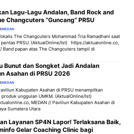
an Lagu-Lagu Andalan, Band Rock and
The Changcuters “Guncang” PRSU
26
MEDAN
 Vokalis The Changcuters Mohammad Tria Ramadhani saat
i pentas PRSU. (AktualOnline/Ist) https://aktualonline.co,
 Band papan atas The Changcuters tampil di
u Bunut dan Songket Jadi Andalan
iun Asahan di PRSU 2026
26
MEDAN
Paviliun Kabupaten Asahan di PRSU menampilkan
 produk unggulan UMKM. (AktualOnline/Ist)
aktualonline.co, MEDAN // Paviliun Kabupaten Asahan di
aya Sumatera Utara
kan Layanan SP4N Lapor! Terlaksana Baik,
info Gelar Coaching Clinic bagi