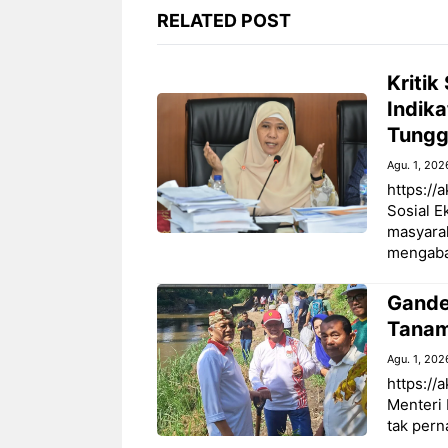
RELATED POST
Kritik
Indika
Tungg
Agu. 1, 202
https://
Sosial 
masyarak
mengaba
‎Gand
Tanam
Agu. 1, 202
‎https:/
Menteri
tak pern