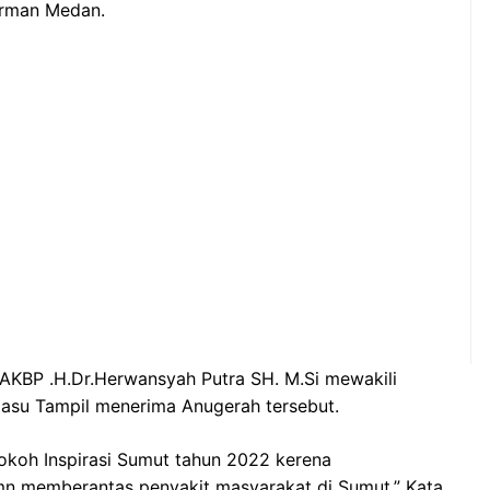
irman Medan.
KBP .H.Dr.Herwansyah Putra SH. M.Si mewakili
asu Tampil menerima Anugerah tersebut.
koh Inspirasi Sumut tahun 2022 kerena
 memberantas penyakit masyarakat di Sumut,” Kata