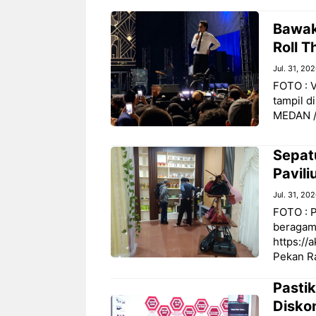
Bawak
Roll 
Jul. 31, 20
‎FOTO :
tampil d
MEDAN //
Sepat
Pavil
Jul. 31, 20
FOTO : 
beragam
https://
Pekan R
Pasti
Diskom