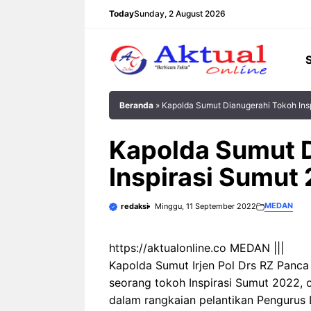
Langsung
Today
Sunday, 2 August 2026
ke
isi
Beranda
»
Kapolda Sumut Dianugerahi Tokoh Ins
Kapolda Sumut 
Inspirasi Sumut
MEDAN
redaksi
Minggu, 11 September 2022
https://aktualonline.co MEDAN |||
Kapolda Sumut Irjen Pol Drs RZ Panca 
seorang tokoh Inspirasi Sumut 2022, 
dalam rangkaian pelantikan Pengurus 