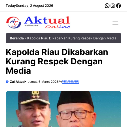
Langsung
WhatsA
Insta
Fac
Today
Sunday, 2 August 2026
ke
isi
Me
Beranda
»
Kapolda Riau Dikabarkan Kurang Respek Dengan Media
Kapolda Riau Dikabarkan
Kurang Respek Dengan
Media
Zul Aktual
Jumat, 6 Maret 2026
PEKANBARU