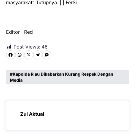
masyarakat” Tutupnya. ||| FerSi
Editor : Red
Post Views:
46
F
W
X
T
M
a
h
e
e
c
a
l
s
Kapolda Riau Dikabarkan Kurang Respek Dengan
Media
e
t
e
s
b
s
g
e
o
A
r
n
o
p
a
g
Zul Aktual
k
p
m
e
r