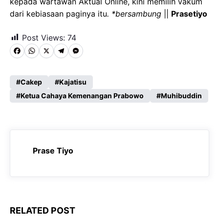
kepada wartawan Aktual Online, kini memilih vakum
dari kebiasaan paginya itu
. *bersambung
||
Prasetiyo
Post Views:
74
F
W
X
T
M
a
h
e
e
c
a
l
s
Cakep
Kajatisu
e
Ketua Cahaya Kemenangan Prabowo
t
e
s
Muhibuddin
b
s
g
e
o
A
r
n
o
p
a
g
Prase Tiyo
k
p
m
e
r
RELATED POST