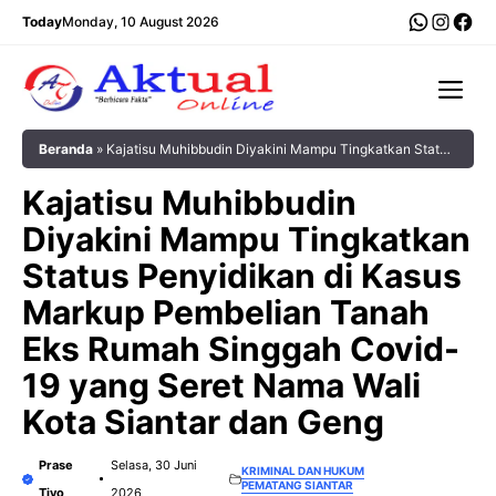
Langsung
WhatsA
Insta
Fac
Today
Monday, 10 August 2026
ke
isi
Me
Beranda
»
Kajatisu Muhibbudin Diyakini Mampu Tingkatkan Status
Penyidikan di Kasus Markup Pembelian Tanah Eks Rumah Singgah
Kajatisu Muhibbudin
Covid-19 yang Seret Nama Wali Kota Siantar dan Geng
Diyakini Mampu Tingkatkan
Status Penyidikan di Kasus
Markup Pembelian Tanah
Eks Rumah Singgah Covid-
19 yang Seret Nama Wali
Kota Siantar dan Geng
Prase
Selasa, 30 Juni
KRIMINAL DAN HUKUM
PEMATANG SIANTAR
Tiyo
2026