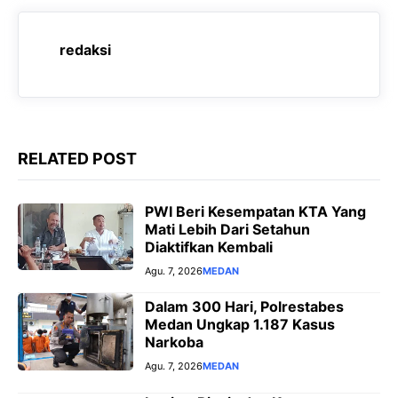
c
a
l
s
e
t
e
s
redaksi
b
s
g
e
o
A
r
n
o
p
a
g
k
p
m
e
RELATED POST
r
PWI Beri Kesempatan KTA Yang
Mati Lebih Dari Setahun
Diaktifkan Kembali
Agu. 7, 2026
MEDAN
Dalam 300 Hari, Polrestabes
Medan Ungkap 1.187 Kasus
Narkoba
Agu. 7, 2026
MEDAN