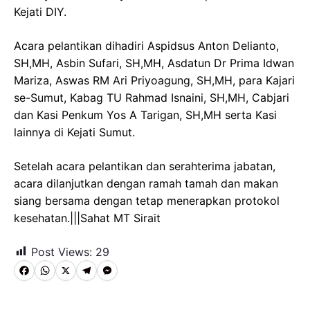
Kejati DIY.
Acara pelantikan dihadiri Aspidsus Anton Delianto,
SH,MH, Asbin Sufari, SH,MH, Asdatun Dr Prima Idwan
Mariza, Aswas RM Ari Priyoagung, SH,MH, para Kajari
se-Sumut, Kabag TU Rahmad Isnaini, SH,MH, Cabjari
dan Kasi Penkum Yos A Tarigan, SH,MH serta Kasi
lainnya di Kejati Sumut.
Setelah acara pelantikan dan serahterima jabatan,
acara dilanjutkan dengan ramah tamah dan makan
siang bersama dengan tetap menerapkan protokol
kesehatan.|||Sahat MT Sirait
Post Views:
29
F
W
X
T
M
a
h
e
e