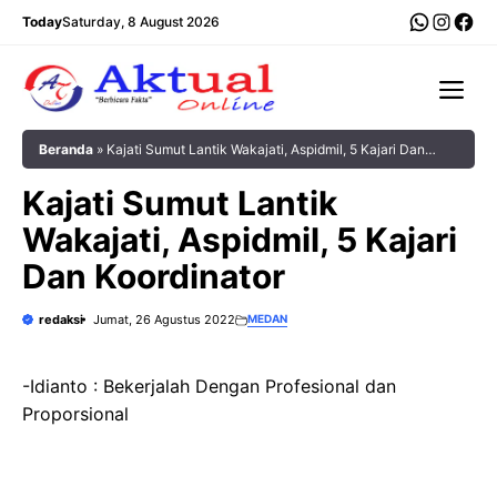
Langsung
WhatsA
Insta
Fac
Today
Saturday, 8 August 2026
ke
isi
Me
Beranda
»
Kajati Sumut Lantik Wakajati, Aspidmil, 5 Kajari Dan
Koordinator
Kajati Sumut Lantik
Wakajati, Aspidmil, 5 Kajari
Dan Koordinator
redaksi
Jumat, 26 Agustus 2022
MEDAN
-Idianto : Bekerjalah Dengan Profesional dan
Proporsional