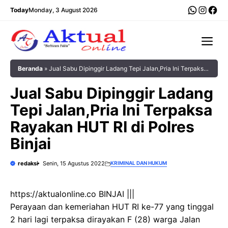
Langsung
WhatsA
Insta
Fac
Today
Monday, 3 August 2026
ke
isi
Me
Beranda
»
Jual Sabu Dipinggir Ladang Tepi Jalan,Pria Ini Terpaksa
Rayakan HUT RI di Polres Binjai
Jual Sabu Dipinggir Ladang
Tepi Jalan,Pria Ini Terpaksa
Rayakan HUT RI di Polres
Binjai
redaksi
Senin, 15 Agustus 2022
KRIMINAL DAN HUKUM
https://aktualonline.co BINJAI |||
Perayaan dan kemeriahan HUT RI ke-77 yang tinggal
2 hari lagi terpaksa dirayakan F (28) warga Jalan