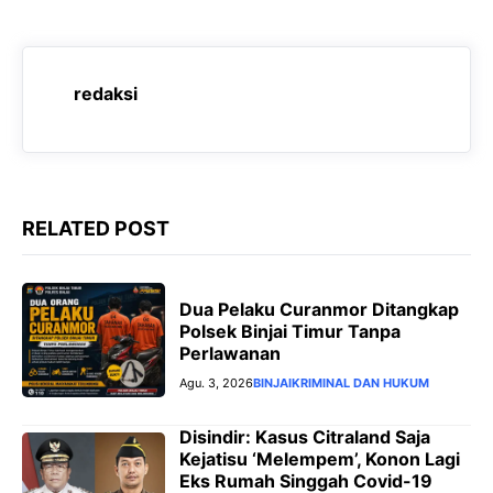
b
s
g
e
o
A
r
n
o
p
a
g
redaksi
k
p
m
e
r
RELATED POST
Dua Pelaku Curanmor Ditangkap
Polsek Binjai Timur Tanpa
Perlawanan
Agu. 3, 2026
BINJAI
KRIMINAL DAN HUKUM
Disindir: Kasus Citraland Saja
Kejatisu ‘Melempem’, Konon Lagi
Eks Rumah Singgah Covid-19