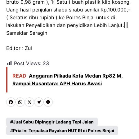
bruto 0,98 gram ), 1( Satu ) buah plastik klip kosong,
Uang hasil penjulan shabu shabu senilai Rp.100.000,-
( Seratus ribu rupiah ) ke Polres Binjai untuk di
lakukan Penyelidikan dan penyidikan Lebih Lanjut.|||
Samsidar Saragih
Editor : Zul
Post Views:
23
READ
Anggaran Pilkada Kota Medan Rp82 M,
Rampai Nusantara: APH Harus Awasi
F
W
X
T
M
a
h
e
e
c
a
l
s
Jual Sabu Dipinggir Ladang Tepi Jalan
e
Pria Ini Terpaksa Rayakan HUT RI di Polres Binjai
t
e
s