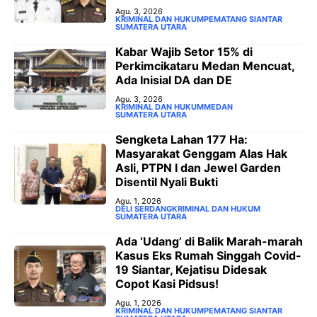
Agu. 3, 2026
KRIMINAL DAN HUKUM
PEMATANG SIANTAR
SUMATERA UTARA
‎Kabar Wajib Setor 15% di
Perkimcikataru Medan Mencuat,
Ada Inisial DA dan DE
Agu. 3, 2026
KRIMINAL DAN HUKUM
MEDAN
SUMATERA UTARA
Sengketa Lahan 177 Ha:
Masyarakat Genggam Alas Hak
Asli, PTPN I dan Jewel Garden
Disentil Nyali Bukti
Agu. 1, 2026
DELI SERDANG
KRIMINAL DAN HUKUM
SUMATERA UTARA
Ada ‘Udang’ di Balik Marah-marah
Kasus Eks Rumah Singgah Covid-
19 Siantar, Kejatisu Didesak
Copot Kasi Pidsus!
Agu. 1, 2026
KRIMINAL DAN HUKUM
PEMATANG SIANTAR