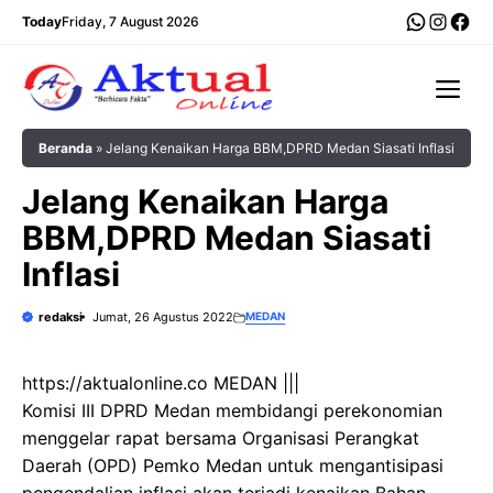
Langsung
WhatsA
Insta
Fac
Today
Friday, 7 August 2026
ke
isi
Me
Beranda
»
Jelang Kenaikan Harga BBM,DPRD Medan Siasati Inflasi
Jelang Kenaikan Harga
BBM,DPRD Medan Siasati
Inflasi
redaksi
Jumat, 26 Agustus 2022
MEDAN
https://aktualonline.co MEDAN |||
Komisi III DPRD Medan membidangi perekonomian
menggelar rapat bersama Organisasi Perangkat
Daerah (OPD) Pemko Medan untuk mengantisipasi
pengendalian inflasi akan terjadi kenaikan Bahan