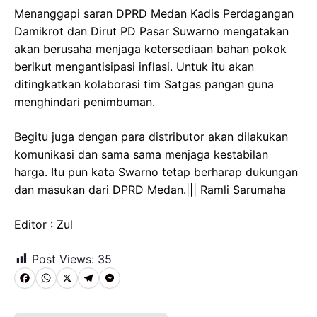
Menanggapi saran DPRD Medan Kadis Perdagangan
Damikrot dan Dirut PD Pasar Suwarno mengatakan
akan berusaha menjaga ketersediaan bahan pokok
berikut mengantisipasi inflasi. Untuk itu akan
ditingkatkan kolaborasi tim Satgas pangan guna
menghindari penimbuman.
Begitu juga dengan para distributor akan dilakukan
komunikasi dan sama sama menjaga kestabilan
harga. Itu pun kata Swarno tetap berharap dukungan
dan masukan dari DPRD Medan.||| Ramli Sarumaha
Editor : Zul
Post Views:
35
F
W
X
T
M
a
h
e
e