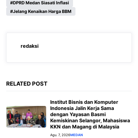
c
a
l
s
DPRD Medan Siasati Inflasi
e
Jelang Kenaikan Harga BBM
t
e
s
b
s
g
e
o
A
r
n
o
p
a
g
redaksi
k
p
m
e
r
RELATED POST
Institut Bisnis dan Komputer
Indonesia Jalin Kerja Sama
dengan Yayasan Basmi
Kemiskinan Selangor, Mahasiswa
KKN dan Magang di Malaysia
Agu. 7, 2026
MEDAN