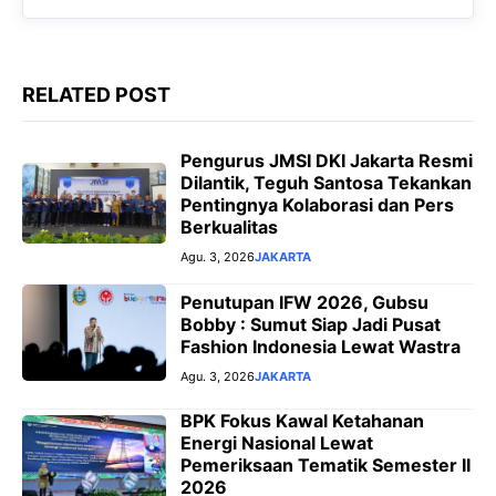
o
A
r
n
o
p
a
g
k
p
m
e
RELATED POST
r
Pengurus JMSI DKI Jakarta Resmi
Dilantik, Teguh Santosa Tekankan
Pentingnya Kolaborasi dan Pers
Berkualitas
Agu. 3, 2026
JAKARTA
Penutupan IFW 2026, Gubsu
Bobby : Sumut Siap Jadi Pusat
Fashion Indonesia Lewat Wastra
Agu. 3, 2026
JAKARTA
BPK Fokus Kawal Ketahanan
Energi Nasional Lewat
Pemeriksaan Tematik Semester II
2026