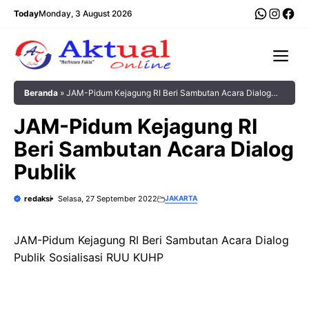
Langsung
WhatsA
Insta
Fac
Today
Monday, 3 August 2026
ke
isi
Me
Beranda
»
JAM-Pidum Kejagung RI Beri Sambutan Acara Dialog
Publik
JAM-Pidum Kejagung RI
Beri Sambutan Acara Dialog
Publik
redaksi
Selasa, 27 September 2022
JAKARTA
JAM-Pidum Kejagung RI Beri Sambutan Acara Dialog
Publik Sosialisasi RUU KUHP