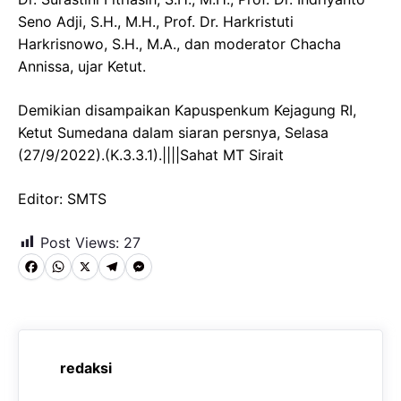
Seno Adji, S.H., M.H., Prof. Dr. Harkristuti
Harkrisnowo, S.H., M.A., dan moderator Chacha
Annissa, ujar Ketut.
Demikian disampaikan Kapuspenkum Kejagung RI,
Ketut Sumedana dalam siaran persnya, Selasa
(27/9/2022).(K.3.3.1).||||Sahat MT Sirait
Editor: SMTS
Post Views:
27
F
W
X
T
M
a
h
e
e
c
a
l
s
e
t
e
s
redaksi
b
s
g
e