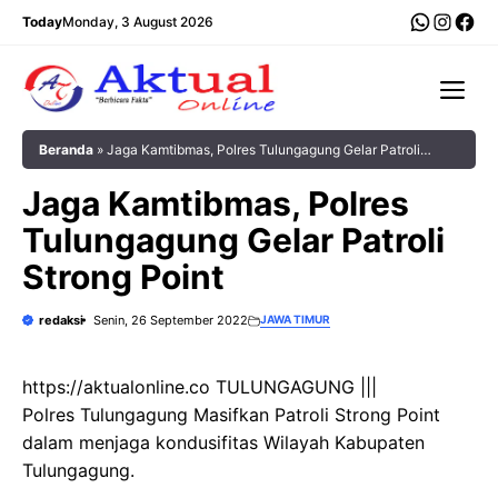
Langsung
WhatsA
Insta
Fac
Today
Monday, 3 August 2026
ke
isi
Me
Beranda
»
Jaga Kamtibmas, Polres Tulungagung Gelar Patroli
Strong Point
Jaga Kamtibmas, Polres
Tulungagung Gelar Patroli
Strong Point
redaksi
Senin, 26 September 2022
JAWA TIMUR
https://aktualonline.co TULUNGAGUNG |||
Polres Tulungagung Masifkan Patroli Strong Point
dalam menjaga kondusifitas Wilayah Kabupaten
Tulungagung.