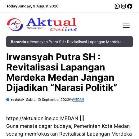
Langsung
WhatsA
Insta
Fac
Today
Sunday, 9 August 2026
ke
isi
Me
Beranda
»
Irwansyah Putra SH : Revitalisasi Lapangan Merdeka
Medan Jangan Dijadikan “Narasi Politik”
Irwansyah Putra SH :
Revitalisasi Lapangan
Merdeka Medan Jangan
Dijadikan “Narasi Politik”
redaksi
Sabtu, 10 September 2022
MEDAN
https://aktualonline.co MEDAN |||
Guna menata cagar budaya, Pemerintah Kota Medan
sedang memfokuskan Revitalisasi Lapangan Merdeka