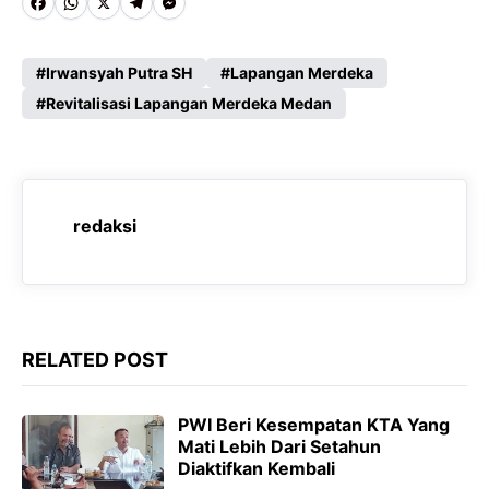
F
W
X
T
M
a
h
e
e
c
a
l
s
Irwansyah Putra SH
Lapangan Merdeka
e
Revitalisasi Lapangan Merdeka Medan
t
e
s
b
s
g
e
o
A
r
n
o
p
a
g
redaksi
k
p
m
e
r
RELATED POST
PWI Beri Kesempatan KTA Yang
Mati Lebih Dari Setahun
Diaktifkan Kembali