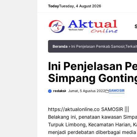
Langsung
Today
Tuesday, 4 August 2026
ke
isi
Beranda
»
Ini Penjelasan Pemkab Samosir,Terkai
Ini Penjelasan 
Simpang Gontin
SAMOSIR
redaksi
Jumat, 5 Agustus 2022
https://aktualonline.co SAMOSIR |||
Belakang ini, penataan kawasan Simp
Turpuk Limbong, Kecamatan Harian, K
menjadi perdebatan diberbagai media 