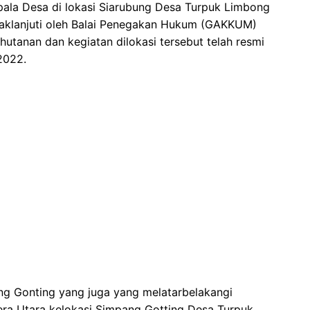
pala Desa di lokasi Siarubung Desa Turpuk Limbong
ndaklanjuti oleh Balai Penegakan Hukum (GAKKUM)
utanan dan kegiatan dilokasi tersebut telah resmi
2022.
g Gonting yang juga yang melatarbelakangi
era Utara kelokasi Simpang Gotting Desa Turpuk