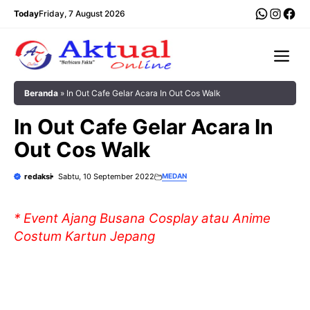
Langsung
WhatsA
Insta
Fac
Today
Friday, 7 August 2026
ke
isi
Me
Beranda
»
In Out Cafe Gelar Acara In Out Cos Walk
In Out Cafe Gelar Acara In
Out Cos Walk
redaksi
Sabtu, 10 September 2022
MEDAN
* Event Ajang Busana Cosplay atau Anime
Costum Kartun Jepang