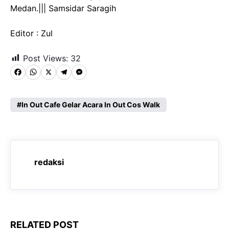
Medan.||| Samsidar Saragih
Editor : Zul
Post Views:
32
F
W
X
T
M
a
h
e
e
c
a
l
s
In Out Cafe Gelar Acara In Out Cos Walk
e
t
e
s
b
s
g
e
o
A
r
n
redaksi
o
p
a
g
k
p
m
e
r
RELATED POST