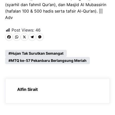
(syarhil dan fahmil Qur’an), dan Masjid Al Mubassirin
(hafalan 100 & 500 hadis serta tafsir Al-Qur’an). |||
Adv
Post Views:
46
F
W
X
T
M
a
h
e
e
c
a
l
s
Hujan Tak Surutkan Semangat
e
MTQ ke-57 Pekanbaru Berlangsung Meriah
t
e
s
b
s
g
e
o
A
r
n
o
p
a
g
Alfin Sirait
k
p
m
e
r