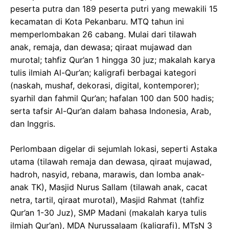
peserta putra dan 189 peserta putri yang mewakili 15
kecamatan di Kota Pekanbaru. MTQ tahun ini
memperlombakan 26 cabang. Mulai dari tilawah
anak, remaja, dan dewasa; qiraat mujawad dan
murotal; tahfiz Qur’an 1 hingga 30 juz; makalah karya
tulis ilmiah Al-Qur’an; kaligrafi berbagai kategori
(naskah, mushaf, dekorasi, digital, kontemporer);
syarhil dan fahmil Qur’an; hafalan 100 dan 500 hadis;
serta tafsir Al-Qur’an dalam bahasa Indonesia, Arab,
dan Inggris.
Perlombaan digelar di sejumlah lokasi, seperti Astaka
utama (tilawah remaja dan dewasa, qiraat mujawad,
hadroh, nasyid, rebana, marawis, dan lomba anak-
anak TK), Masjid Nurus Sallam (tilawah anak, cacat
netra, tartil, qiraat murotal), Masjid Rahmat (tahfiz
Qur’an 1-30 Juz), SMP Madani (makalah karya tulis
ilmiah Qur’an), MDA Nurussalaam (kaligrafi), MTsN 3