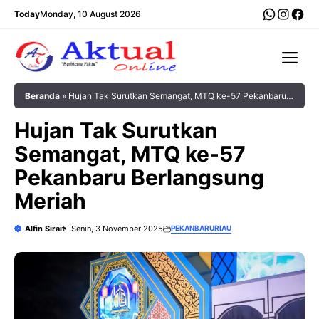
Langsung
WhatsA
Insta
Fac
Today
Monday, 10 August 2026
ke
isi
Me
Beranda
»
Hujan Tak Surutkan Semangat, MTQ ke-57 Pekanbaru
Berlangsung Meriah
Hujan Tak Surutkan
Semangat, MTQ ke-57
Pekanbaru Berlangsung
Meriah
Alfin Sirait
Senin, 3 November 2025
PEKANBARU
RIAU