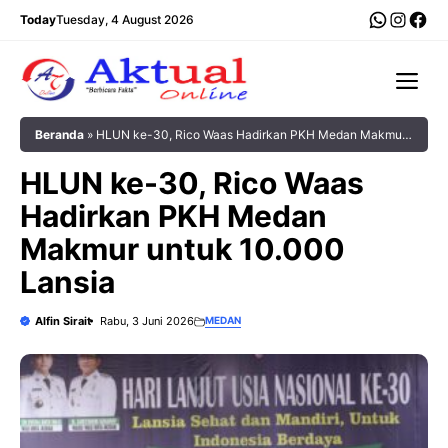
Langsung
WhatsA
Insta
Fac
Today
Tuesday, 4 August 2026
ke
isi
Me
Beranda
»
HLUN ke-30, Rico Waas Hadirkan PKH Medan Makmur
untuk 10.000 Lansia
HLUN ke-30, Rico Waas
Hadirkan PKH Medan
Makmur untuk 10.000
Lansia
Alfin Sirait
Rabu, 3 Juni 2026
MEDAN