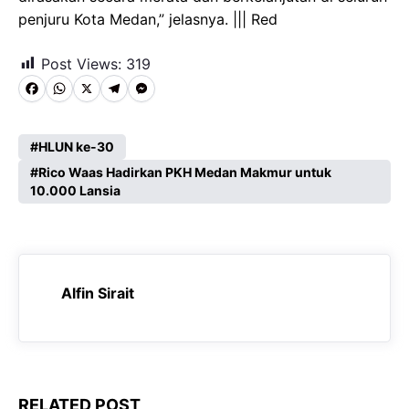
penjuru Kota Medan,” jelasnya. ||| Red
Post Views:
319
F
W
X
T
M
a
h
e
e
c
a
l
s
HLUN ke-30
e
Rico Waas Hadirkan PKH Medan Makmur untuk
t
e
s
10.000 Lansia
b
s
g
e
o
A
r
n
o
p
a
g
k
p
m
e
Alfin Sirait
r
RELATED POST