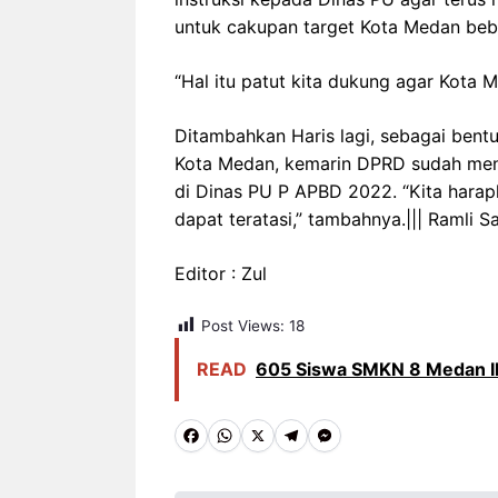
untuk cakupan target Kota Medan beba
“Hal itu patut kita dukung agar Kota M
Ditambahkan Haris lagi, sebagai ben
Kota Medan, kemarin DPRD sudah me
di Dinas PU P APBD 2022. “Kita harap
dapat teratasi,” tambahnya.||| Ramli 
Editor : Zul
Post Views:
18
READ
‎605 Siswa SMKN 8 Medan I
F
W
X
T
M
a
h
e
e