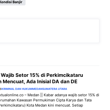
Kondisi Banjir
 Wajib Setor 15% di Perkimcikataru
 Mencuat, Ada Inisial DA dan DE
26
KRIMINAL DAN HUKUM
MEDAN
SUMATERA UTARA
aktualonline.co – Medan || Kabar adanya wajib setor 15% di
erumahan Kawasan Permukiman Cipta Karya dan Tata
erkimcikataru) Kota Medan kini mencuat. Setiap