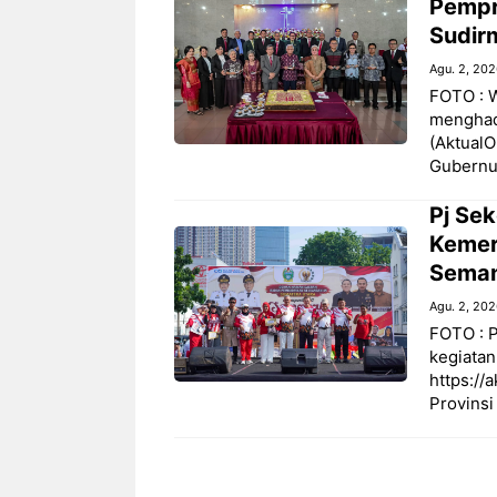
Pempr
Sudir
Agu. 2, 20
FOTO : 
menghad
(AktualO
Gubernu
Pj Se
Kemer
Seman
Agu. 2, 20
FOTO : 
kegiatan
https://
Provinsi