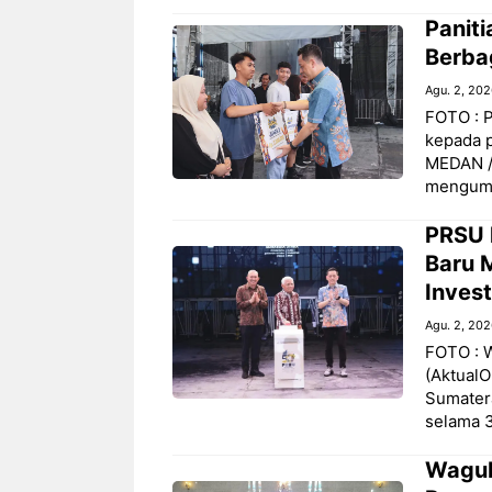
Panit
Berba
Agu. 2, 20
FOTO : 
kepada p
MEDAN /
mengum
PRSU 
Baru 
Invest
Agu. 2, 20
FOTO : 
(AktualO
Sumatera
selama 
Wagub