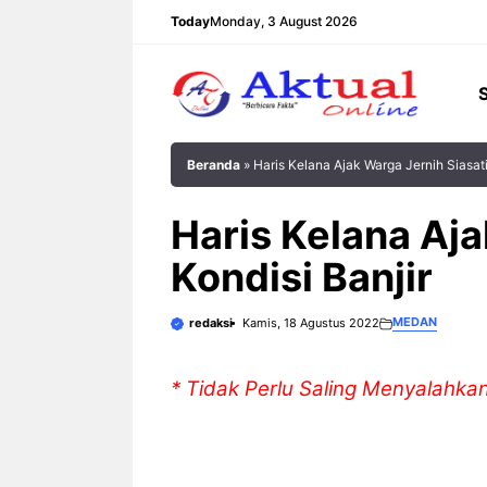
Langsung
Today
Monday, 3 August 2026
ke
isi
Beranda
»
Haris Kelana Ajak Warga Jernih Siasati
Haris Kelana Aja
Kondisi Banjir
MEDAN
redaksi
Kamis, 18 Agustus 2022
* Tidak Perlu Saling Menyalahka