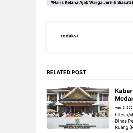
c
a
l
s
Haris Kelana Ajak Warga Jernih Siasati 
e
t
e
s
b
s
g
e
o
A
r
n
redaksi
o
p
a
g
k
p
m
e
r
RELATED POST
‎Kabar
Medan
Agu. 3, 20
https://
Dinas P
Ruang (P