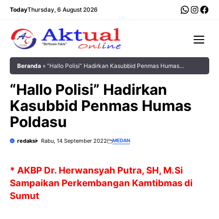
Langsung
WhatsA
Insta
Fac
Today
Thursday, 6 August 2026
ke
isi
Me
Beranda
»
“Hallo Polisi” Hadirkan Kasubbid Penmas Humas
Poldasu
“Hallo Polisi” Hadirkan
Kasubbid Penmas Humas
Poldasu
redaksi
Rabu, 14 September 2022
MEDAN
* AKBP Dr. Herwansyah Putra, SH, M.Si
Sampaikan Perkembangan Kamtibmas di
Sumut