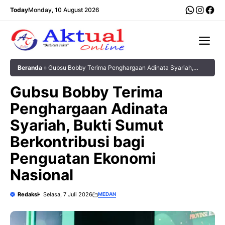
Langsung
WhatsA
Insta
Fac
Today
Monday, 10 August 2026
ke
isi
Me
Beranda
»
Gubsu Bobby Terima Penghargaan Adinata Syariah,
Bukti Sumut Berkontribusi bagi Penguatan Ekonomi Nasional
Gubsu Bobby Terima
Penghargaan Adinata
Syariah, Bukti Sumut
Berkontribusi bagi
Penguatan Ekonomi
Nasional
Redaksi
Selasa, 7 Juli 2026
MEDAN