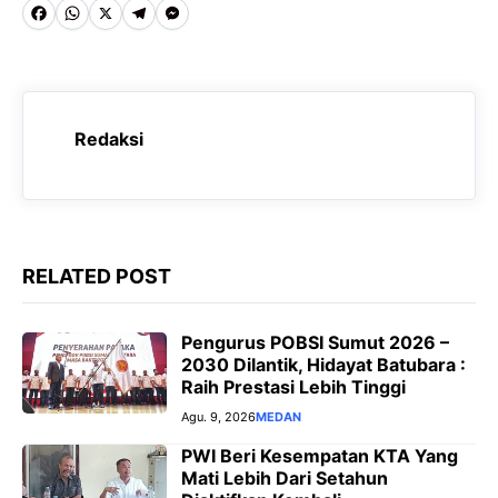
F
W
X
T
M
a
h
e
e
c
a
l
s
e
t
e
s
Redaksi
b
s
g
e
o
A
r
n
o
p
a
g
k
p
m
e
RELATED POST
r
Pengurus POBSI Sumut 2026 –
2030 Dilantik, Hidayat Batubara :
Raih Prestasi Lebih Tinggi
Agu. 9, 2026
MEDAN
PWI Beri Kesempatan KTA Yang
Mati Lebih Dari Setahun