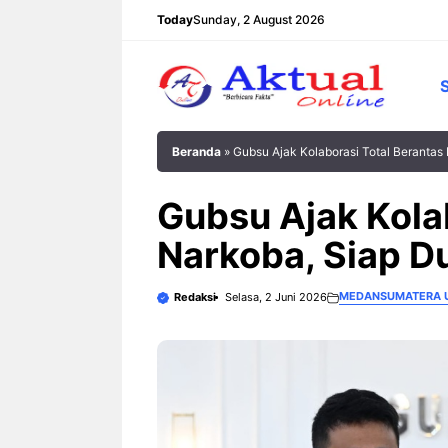
Langsung
Today
Sunday, 2 August 2026
ke
isi
Beranda
»
Gubsu Ajak Kolaborasi Total Beranta
Gubsu Ajak Kola
Narkoba, Siap 
MEDAN
SUMATERA 
Redaksi
Selasa, 2 Juni 2026