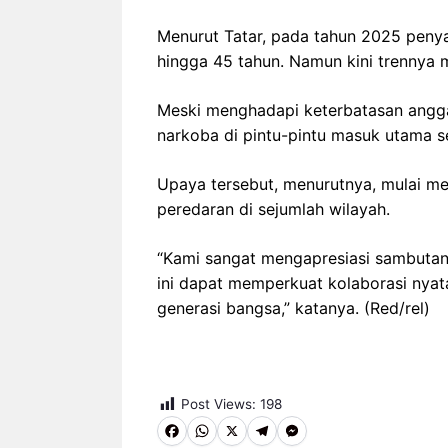
Menurut Tatar, pada tahun 2025 penya
hingga 45 tahun. Namun kini trennya 
Meski menghadapi keterbatasan angg
narkoba di pintu-pintu masuk utama s
Upaya tersebut, menurutnya, mulai m
peredaran di sejumlah wilayah.
“Kami sangat mengapresiasi sambuta
ini dapat memperkuat kolaborasi ny
generasi bangsa,” katanya. (Red/rel)
Post Views:
198
F
W
X
T
M