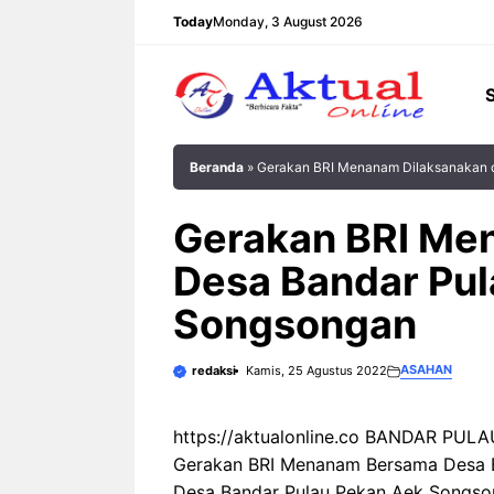
Langsung
Today
Monday, 3 August 2026
ke
isi
Beranda
»
Gerakan BRI Menanam Dilaksanakan 
Gerakan BRI Me
Desa Bandar Pul
Songsongan
ASAHAN
redaksi
Kamis, 25 Agustus 2022
https://aktualonline.co BANDAR PULAU
Gerakan BRI Menanam Bersama Desa BRI
Desa Bandar Pulau Pekan Aek Songso