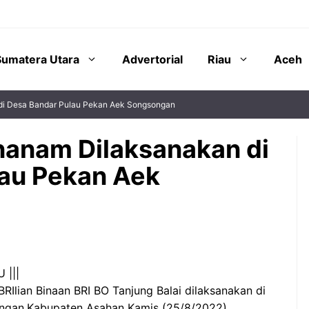
Sumatera Utara
Advertorial
Riau
Aceh
di Desa Bandar Pulau Pekan Aek Songsongan
nanam Dilaksanakan di
au Pekan Aek
 |||
lian Binaan BRI BO Tanjung Balai dilaksanakan di
ngan,Kabupaten Asahan Kamis (25/8/2022).