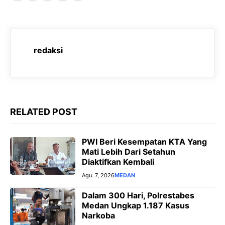
a
h
e
e
c
a
l
s
e
t
e
s
redaksi
b
s
g
e
o
A
r
n
o
p
a
g
k
p
m
e
RELATED POST
r
PWI Beri Kesempatan KTA Yang
Mati Lebih Dari Setahun
Diaktifkan Kembali
Agu. 7, 2026
MEDAN
Dalam 300 Hari, Polrestabes
Medan Ungkap 1.187 Kasus
Narkoba