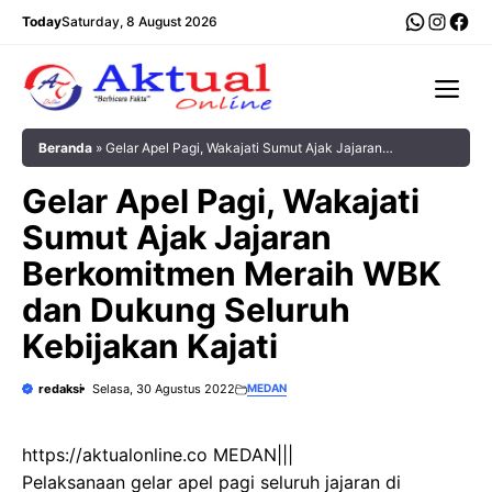
Langsung
WhatsA
Insta
Fac
Today
Saturday, 8 August 2026
ke
isi
Me
Beranda
»
Gelar Apel Pagi, Wakajati Sumut Ajak Jajaran
Berkomitmen Meraih WBK dan Dukung Seluruh Kebijakan Kajati
Gelar Apel Pagi, Wakajati
Sumut Ajak Jajaran
Berkomitmen Meraih WBK
dan Dukung Seluruh
Kebijakan Kajati
redaksi
Selasa, 30 Agustus 2022
MEDAN
https://aktualonline.co MEDAN|||
Pelaksanaan gelar apel pagi seluruh jajaran di