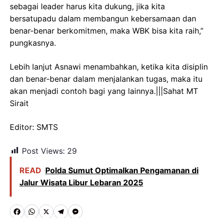
sebagai leader harus kita dukung, jika kita
bersatupadu dalam membangun kebersamaan dan
benar-benar berkomitmen, maka WBK bisa kita raih,”
pungkasnya.
Lebih lanjut Asnawi menambahkan, ketika kita disiplin
dan benar-benar dalam menjalankan tugas, maka itu
akan menjadi contoh bagi yang lainnya.|||Sahat MT
Sirait
Editor: SMTS
Post Views:
29
READ
Polda Sumut Optimalkan Pengamanan di
Jalur Wisata Libur Lebaran 2025
F
W
X
T
M