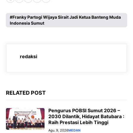
F
W
X
T
M
a
h
e
e
c
a
l
s
Franky Partogi Wijaya Sirait Jadi Ketua Banteng Muda
Indonesia Sumut
e
t
e
s
b
s
g
e
o
A
r
n
o
p
a
g
redaksi
k
p
m
e
r
RELATED POST
Pengurus POBSI Sumut 2026 –
2030 Dilantik, Hidayat Batubara :
Raih Prestasi Lebih Tinggi
Agu. 9, 2026
MEDAN