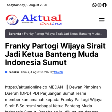
Langsung
WhatsA
Insta
Fac
Today
Sunday, 9 August 2026
ke
isi
Me
Beranda
»
Franky Partogi Wijaya Sirait Jadi Ketua Banteng Muda
Indonesia Sumut
Franky Partogi Wijaya Sirait
Jadi Ketua Banteng Muda
Indonesia Sumut
redaksi
Kamis, 4 Agustus 2022
MEDAN
https://aktualonline.co MEDAN ||| Dewan Pimpinan
Daerah (DPD) PDI Perjuangan Sumut resmi
memberikan amanah kepada Franky Partogi Wijaya
Sirait B.Sc resmi sebagai Ketua Banteng Muda
Indonesia Sumut. Penabalan ini dikuatkan dengan