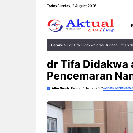
Langsung
Today
Sunday, 2 August 2026
ke
isi
Beranda
»
dr Tifa Didakwa atas Dugaan Fitnah
dr Tifa Didakwa
Pencemaran Nam
JAKARTA
NASION
Alfin Sirait
Kamis, 2 Juli 2026