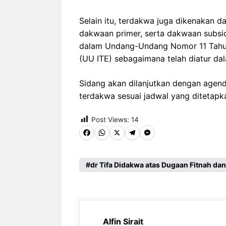
Selain itu, terdakwa juga dikenakan 
dakwaan primer, serta dakwaan subsid
dalam Undang-Undang Nomor 11 Tahun 
(UU ITE) sebagaimana telah diatur da
Sidang akan dilanjutkan dengan agend
terdakwa sesuai jadwal yang ditetapka
Post Views:
14
F
W
X
T
M
a
h
e
e
c
a
l
s
dr Tifa Didakwa atas Dugaan Fitnah d
e
t
e
s
b
s
g
e
o
A
r
n
Alfin Sirait